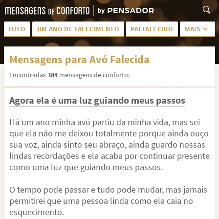
LUTO
UM ANO DE FALECIMENTO
PAI FALECIDO
MAIS
LUTO PARA AMIGA
PALAVRAS
Mensagens para Avó Falecida
SAUDADES DA MÃE
PÊSAMES
Encontradas
384
mensagens de conforto:
PÊSAMES PARA AMIGA
DESCANSE EM PAZ
Agora ela é uma luz guiando meus passos
MEUS SENTIMENTOS
PÊSAMES PARA AMIGO
FRASES DE LUTO PARA AMIGO
FIM DE NAMORO
Há um ano minha avó partiu da minha vida, mas sei
que ela não me deixou totalmente porque ainda ouço
TODAS AS CATEGORIAS
sua voz, ainda sinto seu abraço, ainda guardo nossas
lindas recordações e ela acaba por continuar presente
como uma luz que guiando meus passos.
O tempo pode passar e tudo pode mudar, mas jamais
permitirei que uma pessoa linda como ela caia no
esquecimento.