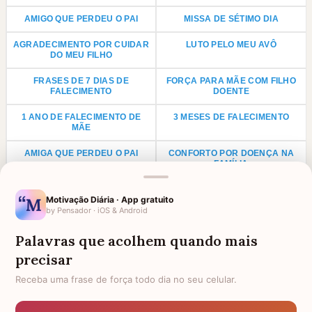
AMIGO QUE PERDEU O PAI
MISSA DE SÉTIMO DIA
AGRADECIMENTO POR CUIDAR
LUTO PELO MEU AVÔ
DO MEU FILHO
FRASES DE 7 DIAS DE
FORÇA PARA MÃE COM FILHO
FALECIMENTO
DOENTE
1 ANO DE FALECIMENTO DE
3 MESES DE FALECIMENTO
MÃE
AMIGA QUE PERDEU O PAI
CONFORTO POR DOENÇA NA
FAMÍLIA
1 ANO DE FALECIMENTO DE PAI
LUTO PARA PRIMO
Motivação Diária · App gratuito
by Pensador · iOS & Android
LUTO POR UMA CRIANÇA
LUTO PARA TIO
Palavras que acolhem quando mais
LUTO PARA TIA
AGRADECIMENTO PARA PADRE
precisar
FRASES DE LUTO PARA UM
HOMENAGEM PARA AMIGA
ANJINHO
FALECIDA
Receba uma frase de força todo dia no seu celular.
PARA QUEM PERDEU UM IRMÃO
FRASES E MENSAGENS DE