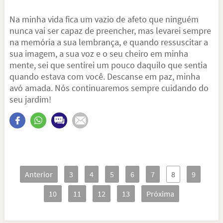
Na minha vida fica um vazio de afeto que ninguém
nunca vai ser capaz de preencher, mas levarei sempre
na memória a sua lembrança, e quando ressuscitar a
sua imagem, a sua voz e o seu cheiro em minha
mente, sei que sentirei um pouco daquilo que sentia
quando estava com você. Descanse em paz, minha
avó amada. Nós continuaremos sempre cuidando do
seu jardim!
Anterior
3
4
5
6
7
8
9
10
11
12
13
Próxima