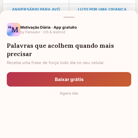
ANIVERSÁRIO PARA AVÓ
LUTO POR UMA CRIANÇA
FALECIDA
LUTO PARA TIO
LUTO PARA TIA
Motivação Diária · App gratuito
by Pensador · iOS & Android
AGRADECIMENTO PARA PADRE
FRASES DE LUTO PARA UM
ANJINHO
Palavras que acolhem quando mais
precisar
TODAS AS CATEGORIAS
Receba uma frase de força todo dia no seu celular.
Baixar grátis
Agora não
As melhores frases de consolo, palavras e mensagens de
conforto para os momentos mais difíceis. Encontre uma
mensagem de conforto
para luto, pêsames, saudade,
tristeza, decepção, despedida e arrependimento.