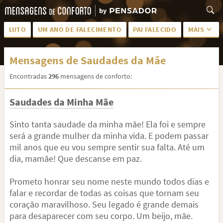
LUTO
UM ANO DE FALECIMENTO
PAI FALECIDO
MAIS
LUTO PARA AMIGA
PALAVRAS
Mensagens de Saudades da Mãe
SAUDADES DA MÃE
PÊSAMES
Encontradas
296
mensagens de conforto:
PÊSAMES PARA AMIGA
DESCANSE EM PAZ
Saudades da Minha Mãe
MEUS SENTIMENTOS
PÊSAMES PARA AMIGO
FRASES DE LUTO PARA AMIGO
FIM DE NAMORO
Sinto tanta saudade da minha mãe! Ela foi e sempre
será a grande mulher da minha vida. E podem passar
TODAS AS CATEGORIAS
mil anos que eu vou sempre sentir sua falta. Até um
dia, mamãe! Que descanse em paz.
Prometo honrar seu nome neste mundo todos dias e
falar e recordar de todas as coisas que tornam seu
coração maravilhoso. Seu legado é grande demais
para desaparecer com seu corpo. Um beijo, mãe.