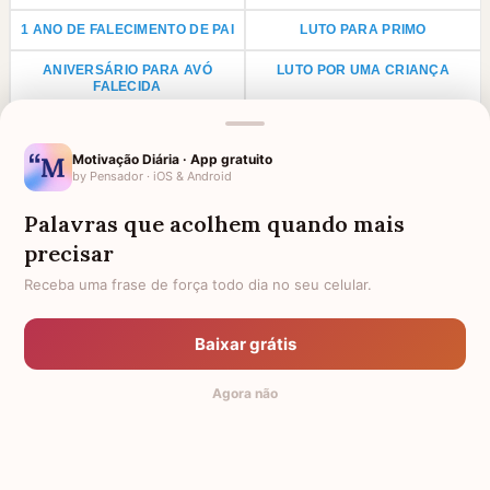
1 ANO DE FALECIMENTO DE PAI
LUTO PARA PRIMO
ANIVERSÁRIO PARA AVÓ
LUTO POR UMA CRIANÇA
FALECIDA
LUTO PARA TIO
LUTO PARA TIA
Motivação Diária · App gratuito
AGRADECIMENTO PARA PADRE
FRASES DE LUTO PARA UM
by Pensador · iOS & Android
ANJINHO
Palavras que acolhem quando mais
HOMENAGEM PARA AMIGA
PARA QUEM PERDEU UM IRMÃO
FALECIDA
precisar
FRASES E MENSAGENS DE
HOMENAGEM A FILHO FALECIDO
Receba uma frase de força todo dia no seu celular.
CONFORTO DE DEUS PARA
QUEM PERDEU ALGUÉM
Baixar grátis
4 ANOS DE FALECIMENTO
PARA ALGUÉM NO HOSPITAL
Agora não
TODAS AS CATEGORIAS