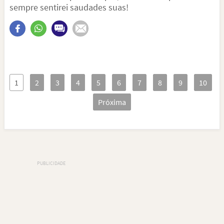
sempre sentirei saudades suas!
1
2
3
4
5
6
7
8
9
10
Próxima