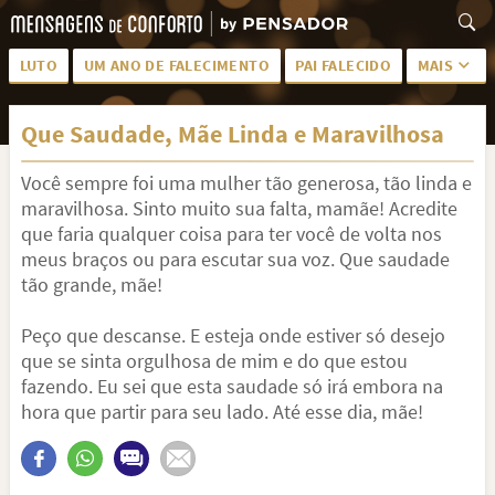
LUTO
UM ANO DE FALECIMENTO
PAI FALECIDO
MAIS
LUTO PARA AMIGA
PALAVRAS
Que Saudade, Mãe Linda e Maravilhosa
SAUDADES DA MÃE
PÊSAMES
Você sempre foi uma mulher tão generosa, tão linda e
PÊSAMES PARA AMIGA
DESCANSE EM PAZ
maravilhosa. Sinto muito sua falta, mamãe! Acredite
MEUS SENTIMENTOS
PÊSAMES PARA AMIGO
que faria qualquer coisa para ter você de volta nos
meus braços ou para escutar sua voz. Que saudade
FRASES DE LUTO PARA AMIGO
FIM DE NAMORO
tão grande, mãe!
TODAS AS CATEGORIAS
Peço que descanse. E esteja onde estiver só desejo
que se sinta orgulhosa de mim e do que estou
fazendo. Eu sei que esta saudade só irá embora na
hora que partir para seu lado. Até esse dia, mãe!