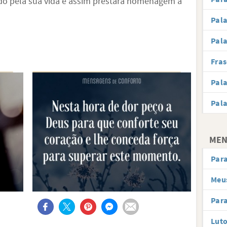
ndo pela sua vida e assim prestará homenagem a
Pala
Pala
Fras
Pala
Pala
MEN
Par
Meus
Para
Lut