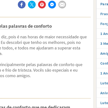
Par
Fras
Forç
las palavras de conforto
1 An
iz, pois é nas horas de maior necessidade que
Eu descobri que tenho os melhores, pois no
3 Me
 todos, e todos me ajudaram a superar esta
a.
Amig
Conf
rincipalmente pelas palavras de conforto que
frio de tristeza. Vocês são especiais e eu
1 An
odos como amigos.
Luto
Aniv
Luto
ras de conforto que me dedicaram