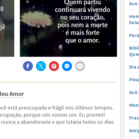
Avó 
Hom
Fale
Par
Bíbl
Que
Dia 
Pês
Avô 
 Meu Amor
Men
cê está preocupada e frágil nos últimos tempos.
ocupação, porque nós somos um. Eu prometi
Fras
unca a abandonaria e que lutaria todos os dias
Ami