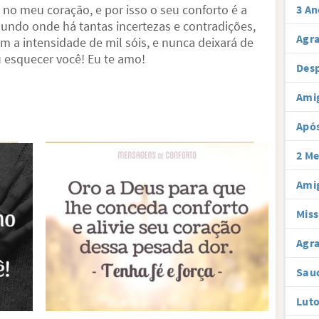
no meu coração, e por isso o seu conforto é a
3 An
ndo onde há tantas incertezas e contradições,
Agr
 a intensidade de mil sóis, e nunca deixará de
 esquecer você! Eu te amo!
Desp
Ami
Após
2 Me
Amig
Miss
Agra
Sau
Luto