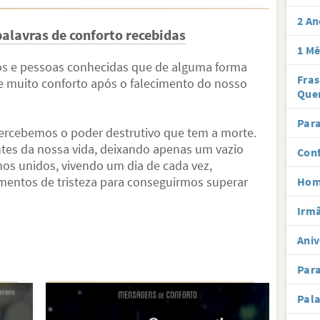
2 An
alavras de conforto recebidas
1 Mê
os e pessoas conhecidas que de alguma forma
Fra
de muito conforto após o falecimento do nosso
Que
Para
rcebemos o poder destrutivo que tem a morte.
ntes da nossa vida, deixando apenas um vazio
Conf
s unidos, vivendo um dia de cada vez,
ntos de tristeza para conseguirmos superar
Hom
Irmã
Aniv
Par
Pal