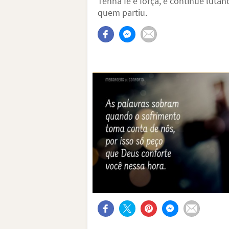
Tenha fé e força, e continue luta
quem partiu.