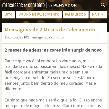
LUTO
UM ANO DE FALECIMENTO
PAI FALECIDO
MAIS
LUTO PARA AMIGA
PALAVRAS
Mensagens de 2 Meses de Falecimento
SAUDADES DA MÃE
PÊSAMES
Encontradas
102
mensagens de conforto:
PÊSAMES PARA AMIGA
DESCANSE EM PAZ
2 meses de adeus: as cores irão surgir de novo
MEUS SENTIMENTOS
PÊSAMES PARA AMIGO
FRASES DE LUTO PARA AMIGO
FIM DE NAMORO
Parece que você foi embora há vinte anos, mas a
realidade é que só passaram dois meses! Não é nada
TODAS AS CATEGORIAS
fácil acordar e enfrentar mais um dia sem sua
presença ao meu lado. Eu sei que você está perto;
sempre junto; bem dentro do meu coração. Mas é
diferente.
Eu sinto que nada mais será o que já foi. E isso enche
meu peito de mágoa e tristeza. Claro que os sorrisos