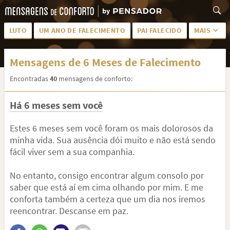
LUTO
UM ANO DE FALECIMENTO
PAI FALECIDO
MAIS
LUTO PARA AMIGA
PALAVRAS
Mensagens de 6 Meses de Falecimento
SAUDADES DA MÃE
PÊSAMES
Encontradas
40
mensagens de conforto:
PÊSAMES PARA AMIGA
DESCANSE EM PAZ
Há 6 meses sem você
MEUS SENTIMENTOS
PÊSAMES PARA AMIGO
FRASES DE LUTO PARA AMIGO
FIM DE NAMORO
Estes 6 meses sem você foram os mais dolorosos da
minha vida. Sua ausência dói muito e não está sendo
TODAS AS CATEGORIAS
fácil viver sem a sua companhia.
No entanto, consigo encontrar algum consolo por
saber que está aí em cima olhando por mim. E me
conforta também a certeza que um dia nos iremos
reencontrar. Descanse em paz.