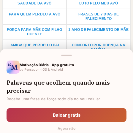
SAUDADE DA AVÓ
LUTO PELO MEU AVÔ
PARA QUEM PERDEU A AVÓ
FRASES DE 7 DIAS DE
FALECIMENTO
FORÇA PARA MÃE COM FILHO
1 ANO DE FALECIMENTO DE MÃE
DOENTE
AMIGA QUE PERDEU O PAI
CONFORTO POR DOENÇA NA
FAMÍLIA
1 ANO DE FALECIMENTO DE PAI
LUTO PARA PRIMO
Motivação Diária · App gratuito
by Pensador · iOS & Android
ANIVERSÁRIO PARA AVÓ
LUTO POR UMA CRIANÇA
FALECIDA
Palavras que acolhem quando mais
LUTO PARA TIO
LUTO PARA TIA
precisar
AGRADECIMENTO PARA PADRE
FRASES DE LUTO PARA UM
Receba uma frase de força todo dia no seu celular.
ANJINHO
HOMENAGEM PARA AMIGA
PARA QUEM PERDEU UM IRMÃO
Baixar grátis
FALECIDA
Agora não
TODAS AS CATEGORIAS