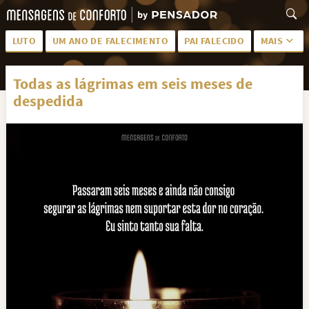
LUTO
UM ANO DE FALECIMENTO
PAI FALECIDO
MAIS
LUTO PARA AMIGA
PALAVRAS
Todas as lágrimas em seis meses de
SAUDADES DA MÃE
PÊSAMES
despedida
PÊSAMES PARA AMIGA
DESCANSE EM PAZ
MEUS SENTIMENTOS
PÊSAMES PARA AMIGO
FRASES DE LUTO PARA AMIGO
FIM DE NAMORO
TODAS AS CATEGORIAS