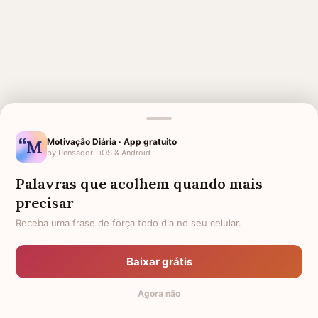
Motivação Diária · App gratuito
by Pensador · iOS & Android
MENSAGENS RELACIONADAS
Palavras que acolhem quando mais
3 MESES DE FALECIMENTO
6 MESES DE FALECIMENTO
precisar
4 MESES DE FALECIMENTO
5 MESES DE FALECIMENTO
Receba uma frase de força todo dia no seu celular.
7 MESES DE FALECIMENTO
8 MESES DE FALECIMENTO
DESPEDIDA DE COLEGA DE
10 MESES DE FALECIMENTO
Baixar grátis
TRABALHO QUE VAI EMBORA
Agora não
9 MESES DE FALECIMENTO
DESPEDIDA PARA AVÓ