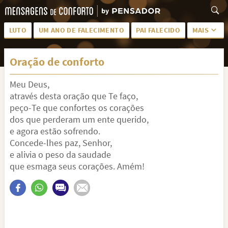
LUTO
UM ANO DE FALECIMENTO
PAI FALECIDO
MAIS
LUTO PARA AMIGA
PALAVRAS
Oração de conforto
SAUDADES DA MÃE
PÊSAMES
Meu Deus,
PÊSAMES PARA AMIGA
DESCANSE EM PAZ
através desta oração que Te faço,
MEUS SENTIMENTOS
PÊSAMES PARA AMIGO
peço-Te que confortes os corações
dos que perderam um ente querido,
FRASES DE LUTO PARA AMIGO
FIM DE NAMORO
e agora estão sofrendo.
Concede-lhes paz, Senhor,
TODAS AS CATEGORIAS
e alivia o peso da saudade
que esmaga seus corações. Amém!