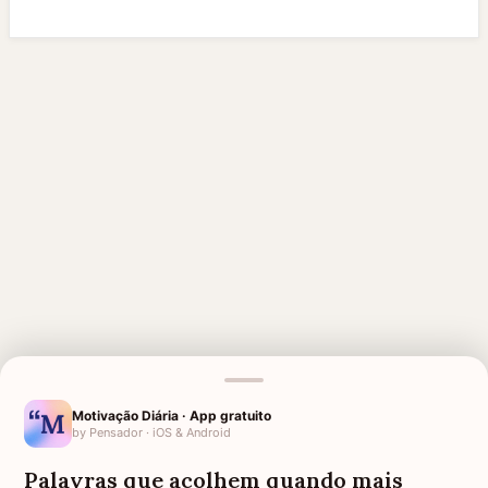
Motivação Diária · App gratuito
MENSAGENS RELACIONADAS
by Pensador · iOS & Android
PARA QUEM PERDEU O PAI
PARA QUEM PERDEU A IRMÃ
Palavras que acolhem quando mais