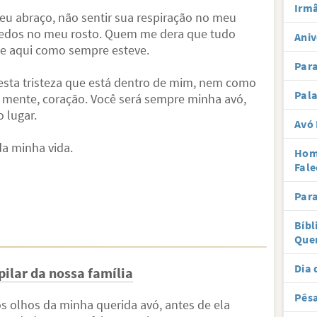
Irmã
eu abraço, não sentir sua respiração no meu
dedos no meu rosto. Quem me dera que tudo
Aniv
se aqui como sempre esteve.
Par
esta tristeza que está dentro de mim, nem como
Pal
, mente, coração. Você será sempre minha avó,
 lugar.
Avó 
da minha vida.
Hom
Fale
Par
Bíbl
Que
Dia 
pilar da nossa família
Pês
os olhos da minha querida avó, antes de ela