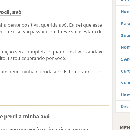
você, avó
Hom
Par
 pente positiva, querida avó. Eu sei que este
 que isso vai passar e em breve você estará de
Sau
Hom
ração será completa e quando estiver saudável
to. Estou esperando por você!
1 An
Cart
Fique bem, minha querida avó. Estou orando por
Sau
Hom
Des
e perdi a minha avó
MEN
 um ano que você partiu e ainda não me