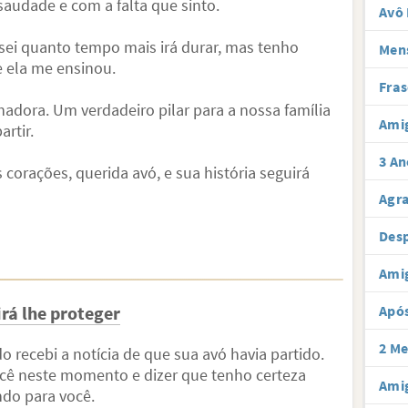
a saudade e com a falta que sinto.
Avô 
sei quanto tempo mais irá durar, mas tenho
Men
e ela me ensinou.
Fras
hadora. Um verdadeiro pilar para a nossa família
Ami
artir.
3 An
corações, querida avó, e sua história seguirá
Agr
Desp
Ami
rá lhe proteger
Após
2 Me
o recebi a notícia de que sua avó havia partido.
ocê neste momento e dizer que tenho certeza
Amig
ndo para você.