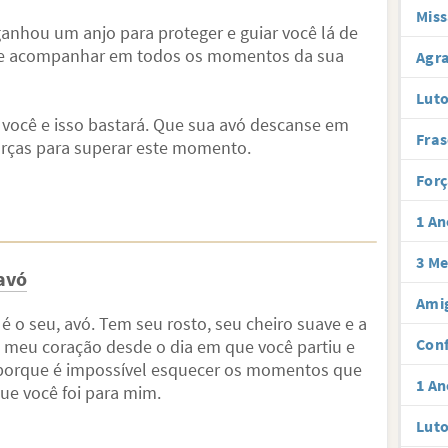
Miss
 ganhou um anjo para proteger e guiar você lá de
 lhe acompanhar em todos os momentos da sua
Agra
Luto
você e isso bastará. Que sua avó descanse em
Fras
orças para superar este momento.
Forç
1 An
3 Me
avó
Amig
o seu, avó. Tem seu rosto, seu cheiro suave e a
Conf
o meu coração desde o dia em que você partiu e
porque é impossível esquecer os momentos que
1 An
ue você foi para mim.
Luto