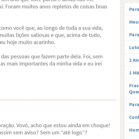
ui. Foram muitos anos repletos de coisas boas
Par
Meus
como você que, ao longo de toda a sua vida,
uitas lições valiosas e que, acima de tudo,
Para
eu hoje muito acarinho.
Lut
 das pessoas que fazem parte dela. Foi, sem
2 An
s mais importantes da minha vida e eu irei
1 Mê
Fra
Que
Para
Conf
oração. Vovó, acho que estou ainda em choque!
Hom
 assim sem aviso? Sem um “até logo”?