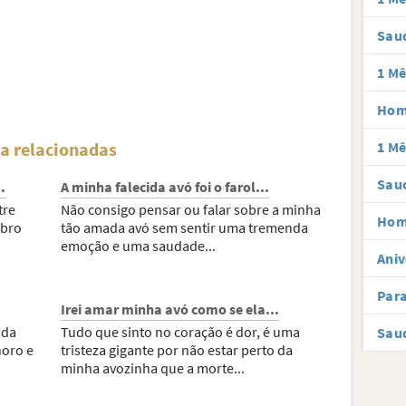
Saud
1 Mê
Hom
a relacionadas
1 Mê
Saud
.
A minha falecida avó foi o farol...
tre
Não consigo pensar ou falar sobre a minha
Hom
mbro
tão amada avó sem sentir uma tremenda
emoção e uma saudade...
Aniv
Par
Irei amar minha avó como se ela...
ida
Tudo que sinto no coração é dor, é uma
Sau
horo e
tristeza gigante por não estar perto da
minha avozinha que a morte...