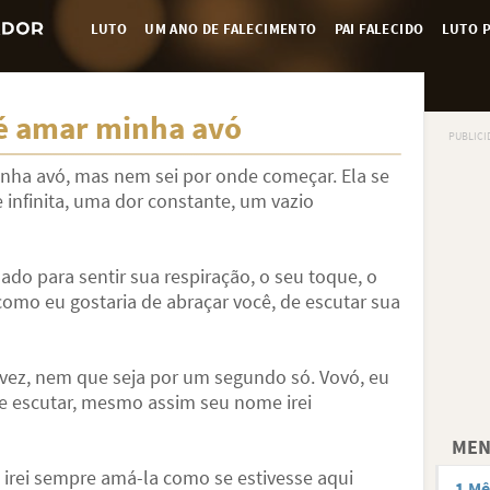
LUTO
UM ANO DE FALECIMENTO
PAI FALECIDO
LUTO P
 amar minha avó
minha avó, mas nem sei por onde começar. Ela se
infinita, uma dor constante, um vazio
do para sentir sua respiração, o seu toque, o
omo eu gostaria de abraçar você, de escutar sua
vez, nem que seja por um segundo só. Vovó, eu
e escutar, mesmo assim seu nome irei
MEN
irei sempre amá-la como se estivesse aqui
1 Mê