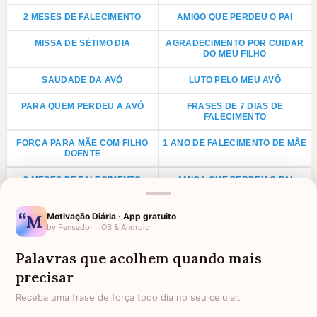
2 MESES DE FALECIMENTO
AMIGO QUE PERDEU O PAI
MISSA DE SÉTIMO DIA
AGRADECIMENTO POR CUIDAR
DO MEU FILHO
SAUDADE DA AVÓ
LUTO PELO MEU AVÔ
PARA QUEM PERDEU A AVÓ
FRASES DE 7 DIAS DE
FALECIMENTO
FORÇA PARA MÃE COM FILHO
1 ANO DE FALECIMENTO DE MÃE
DOENTE
3 MESES DE FALECIMENTO
AMIGA QUE PERDEU O PAI
CONFORTO POR DOENÇA NA
1 ANO DE FALECIMENTO DE PAI
Motivação Diária · App gratuito
FAMÍLIA
by Pensador · iOS & Android
LUTO PARA PRIMO
ANIVERSÁRIO PARA AVÓ
FALECIDA
Palavras que acolhem quando mais
precisar
LUTO POR UMA CRIANÇA
LUTO PARA TIO
Receba uma frase de força todo dia no seu celular.
LUTO PARA TIA
AGRADECIMENTO PARA PADRE