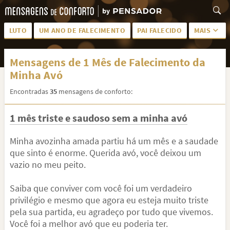
LUTO
UM ANO DE FALECIMENTO
PAI FALECIDO
MAIS
LUTO PARA AMIGA
PALAVRAS
Mensagens de 1 Mês de Falecimento da
SAUDADES DA MÃE
PÊSAMES
Minha Avó
PÊSAMES PARA AMIGA
DESCANSE EM PAZ
Encontradas
35
mensagens de conforto:
MEUS SENTIMENTOS
PÊSAMES PARA AMIGO
1 mês triste e saudoso sem a minha avó
FRASES DE LUTO PARA AMIGO
FIM DE NAMORO
Minha avozinha amada partiu há um mês e a saudade
TODAS AS CATEGORIAS
que sinto é enorme. Querida avó, você deixou um
vazio no meu peito.
Saiba que conviver com você foi um verdadeiro
privilégio e mesmo que agora eu esteja muito triste
pela sua partida, eu agradeço por tudo que vivemos.
Você foi a melhor avó que eu poderia ter.