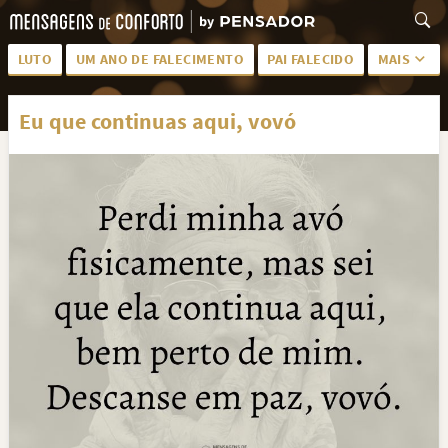
LUTO
UM ANO DE FALECIMENTO
PAI FALECIDO
MAIS
LUTO PARA AMIGA
PALAVRAS
Eu que continuas aqui, vovó
SAUDADES DA MÃE
PÊSAMES
PÊSAMES PARA AMIGA
DESCANSE EM PAZ
MEUS SENTIMENTOS
PÊSAMES PARA AMIGO
FRASES DE LUTO PARA AMIGO
FIM DE NAMORO
TODAS AS CATEGORIAS