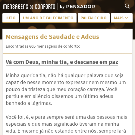
LUTO
UM ANO DE FALECIMENTO
PAI FALECIDO
MAIS
LUTO PARA AMIGA
PALAVRAS
Mensagens de Saudade e Adeus
SAUDADES DA MÃE
PÊSAMES
Encontradas
605
mensagens de conforto:
PÊSAMES PARA AMIGA
DESCANSE EM PAZ
Vá com Deus, minha tia, e descanse em paz
MEUS SENTIMENTOS
PÊSAMES PARA AMIGO
FRASES DE LUTO PARA AMIGO
FIM DE NAMORO
Minha querida tia, não há qualquer palavra que seja
capaz de nesse momento expressar nem mesmo um
TODAS AS CATEGORIAS
pouco da tristeza que meu coração carrega. Você
partiu e em silêncio dissemos um último adeus
banhado a lágrimas.
Você foi, é, e para sempre será uma das pessoas mais
especiais e que mais significado tiveram na minha
vida. E mesmo já não estando entre nós, sempre fará