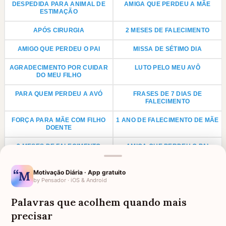
DESPEDIDA PARA ANIMAL DE
AMIGA QUE PERDEU A MÃE
ESTIMAÇÃO
APÓS CIRURGIA
2 MESES DE FALECIMENTO
AMIGO QUE PERDEU O PAI
MISSA DE SÉTIMO DIA
AGRADECIMENTO POR CUIDAR
LUTO PELO MEU AVÔ
DO MEU FILHO
PARA QUEM PERDEU A AVÓ
FRASES DE 7 DIAS DE
FALECIMENTO
FORÇA PARA MÃE COM FILHO
1 ANO DE FALECIMENTO DE MÃE
DOENTE
3 MESES DE FALECIMENTO
AMIGA QUE PERDEU O PAI
CONFORTO POR DOENÇA NA
1 ANO DE FALECIMENTO DE PAI
Motivação Diária · App gratuito
FAMÍLIA
by Pensador · iOS & Android
LUTO PARA PRIMO
ANIVERSÁRIO PARA AVÓ
FALECIDA
Palavras que acolhem quando mais
precisar
LUTO POR UMA CRIANÇA
LUTO PARA TIO