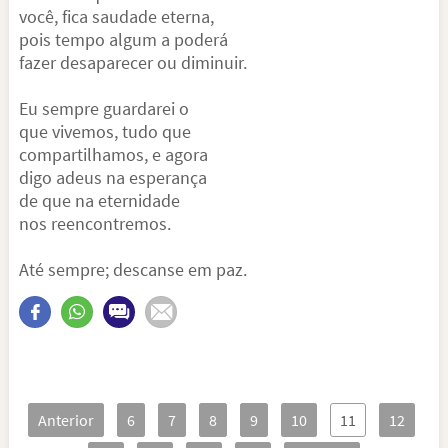
você, fica saudade eterna,
pois tempo algum a poderá
fazer desaparecer ou diminuir.
Eu sempre guardarei o
que vivemos, tudo que
compartilhamos, e agora
digo adeus na esperança
de que na eternidade
nos reencontremos.
Até sempre; descanse em paz.
Anterior
6
7
8
9
10
11
12