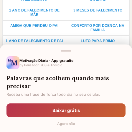
1 ANO DE FALECIMENTO DE
3 MESES DE FALECIMENTO
MÃE
AMIGA QUE PERDEU O PAI
CONFORTO POR DOENÇA NA
FAMÍLIA
1 ANO DE FALECIMENTO DE PAI
LUTO PARA PRIMO
ANIVERSÁRIO PARA AVÓ
LUTO POR UMA CRIANÇA
FALECIDA
Motivação Diária · App gratuito
by Pensador · iOS & Android
LUTO PARA TIO
LUTO PARA TIA
Palavras que acolhem quando mais
AGRADECIMENTO PARA PADRE
FRASES DE LUTO PARA UM
ANJINHO
precisar
HOMENAGEM PARA AMIGA
FRASES E MENSAGENS DE
Receba uma frase de força todo dia no seu celular.
FALECIDA
CONFORTO DE DEUS PARA
QUEM PERDEU ALGUÉM
Baixar grátis
HOMENAGEM A FILHO FALECIDO
4 ANOS DE FALECIMENTO
Agora não
TODAS AS CATEGORIAS