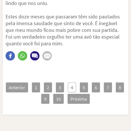
lindo que nos uniu.
Estes doze meses que passaram têm sido pautados
pela imensa saudade que sinto de você. É inegável
que meu mundo ficou mais pobre com sua partida.
Foi um verdadeiro orgulho ter uma avó tão especial
quanto você foi para mim.
Anterior
1
2
3
4
5
6
7
8
9
10
Próxima