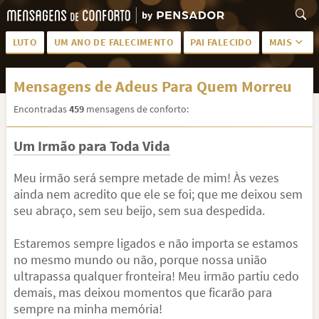
LUTO
UM ANO DE FALECIMENTO
PAI FALECIDO
MAIS
LUTO PARA AMIGA
PALAVRAS
Mensagens de Adeus Para Quem Morreu
SAUDADES DA MÃE
PÊSAMES
Encontradas
459
mensagens de conforto:
PÊSAMES PARA AMIGA
DESCANSE EM PAZ
Um Irmão para Toda Vida
MEUS SENTIMENTOS
PÊSAMES PARA AMIGO
FRASES DE LUTO PARA AMIGO
FIM DE NAMORO
Meu irmão será sempre metade de mim! Às vezes
ainda nem acredito que ele se foi; que me deixou sem
TODAS AS CATEGORIAS
seu abraço, sem seu beijo, sem sua despedida.
Estaremos sempre ligados e não importa se estamos
no mesmo mundo ou não, porque nossa união
ultrapassa qualquer fronteira! Meu irmão partiu cedo
demais, mas deixou momentos que ficarão para
sempre na minha memória!