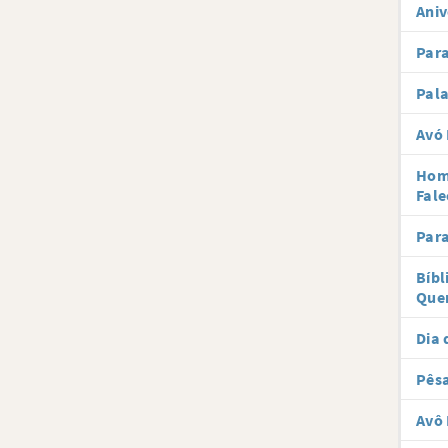
Aniv
Par
Pal
Avó 
Hom
Fale
Par
Bíbl
Que
Dia 
Pês
Avô 