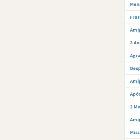
Men
Fras
Ami
3 An
Agr
Desp
Ami
Após
2 Me
Amig
Miss