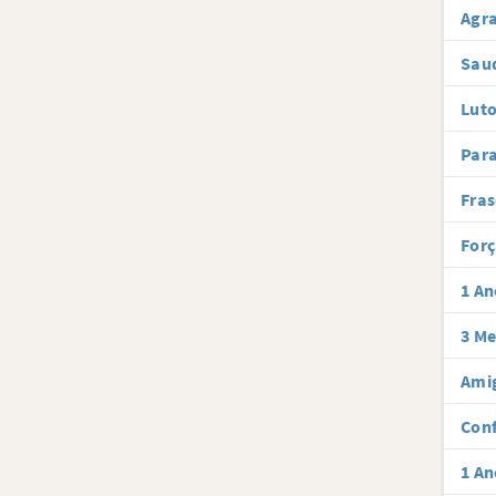
Agra
Sau
Luto
Par
Fras
Forç
1 An
3 Me
Amig
Conf
1 An