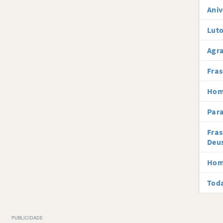
Aniv
Luto
Agr
Fras
Hom
Par
Fras
Deu
Hom
Toda