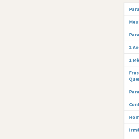
Par
Meus
Para
2 An
1 Mê
Fra
Que
Para
Conf
Hom
Irmã