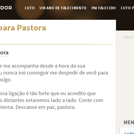
LUTO
UM ANO DE FALECIMENTO
PAI FALECIDO
LUTO P
para Pastora
tora
que me acompanha desde a hora da sua
eu nunca irei conseguir me despedir de você para
sigo.
ssa ligação é tão forte que eu acredito que
distantes estaremos lado a lado. Conte com
eterna. Descanse em paz, pastora.
MEN
Lut