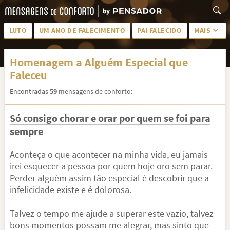
LUTO
UM ANO DE FALECIMENTO
PAI FALECIDO
MAIS
LUTO PARA AMIGA
PALAVRAS
Homenagem a Alguém Especial que
SAUDADES DA MÃE
PÊSAMES
Faleceu
PÊSAMES PARA AMIGA
DESCANSE EM PAZ
Encontradas
59
mensagens de conforto:
MEUS SENTIMENTOS
PÊSAMES PARA AMIGO
Só consigo chorar e orar por quem se foi para
FRASES DE LUTO PARA AMIGO
FIM DE NAMORO
sempre
TODAS AS CATEGORIAS
Aconteça o que acontecer na minha vida, eu jamais
irei esquecer a pessoa por quem hoje oro sem parar.
Perder alguém assim tão especial é descobrir que a
infelicidade existe e é dolorosa.
Talvez o tempo me ajude a superar este vazio, talvez
bons momentos possam me alegrar, mas sinto que