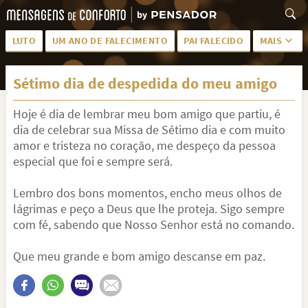
LUTO
UM ANO DE FALECIMENTO
PAI FALECIDO
MAIS
LUTO PARA AMIGA
PALAVRAS
Sétimo dia de despedida do meu amigo
SAUDADES DA MÃE
PÊSAMES
Hoje é dia de lembrar meu bom amigo que partiu, é
PÊSAMES PARA AMIGA
DESCANSE EM PAZ
dia de celebrar sua Missa de Sétimo dia e com muito
MEUS SENTIMENTOS
PÊSAMES PARA AMIGO
amor e tristeza no coração, me despeço da pessoa
especial que foi e sempre será.
FRASES DE LUTO PARA AMIGO
FIM DE NAMORO
Lembro dos bons momentos, encho meus olhos de
TODAS AS CATEGORIAS
lágrimas e peço a Deus que lhe proteja. Sigo sempre
com fé, sabendo que Nosso Senhor está no comando.
Que meu grande e bom amigo descanse em paz.