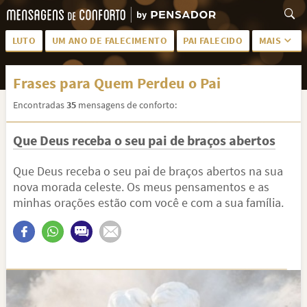
LUTO
UM ANO DE FALECIMENTO
PAI FALECIDO
MAIS
LUTO PARA AMIGA
PALAVRAS
Frases para Quem Perdeu o Pai
SAUDADES DA MÃE
PÊSAMES
Encontradas
35
mensagens de conforto:
PÊSAMES PARA AMIGA
DESCANSE EM PAZ
Que Deus receba o seu pai de braços abertos
MEUS SENTIMENTOS
PÊSAMES PARA AMIGO
FRASES DE LUTO PARA AMIGO
FIM DE NAMORO
Que Deus receba o seu pai de braços abertos na sua
nova morada celeste. Os meus pensamentos e as
TODAS AS CATEGORIAS
minhas orações estão com você e com a sua família.