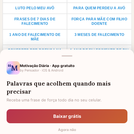
LUTO PELO MEU AVÔ
PARA QUEM PERDEU A AVÓ
FRASES DE 7 DIAS DE
FORÇA PARA MÃE COM FILHO
FALECIMENTO
DOENTE
1 ANO DE FALECIMENTO DE
3 MESES DE FALECIMENTO
MÃE
CONFORTO POR DOENÇA NA
1 ANO DE FALECIMENTO DE PAI
FAMÍLIA
Motivação Diária · App gratuito
LUTO PARA PRIMO
ANIVERSÁRIO PARA AVÓ
by Pensador · iOS & Android
FALECIDA
LUTO POR UMA CRIANÇA
LUTO PARA TIO
Palavras que acolhem quando mais
precisar
LUTO PARA TIA
AGRADECIMENTO PARA PADRE
Receba uma frase de força todo dia no seu celular.
FRASES DE LUTO PARA UM
HOMENAGEM PARA AMIGA
ANJINHO
FALECIDA
Baixar grátis
HOMENAGEM A FILHO FALECIDO
4 ANOS DE FALECIMENTO
Agora não
TODAS AS CATEGORIAS