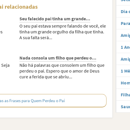
ai relacionadas
Dia 
Seu falecido pai tinha um grande...
Para
O seu pai estava sempre falando de você, ele
Os
tinha um grande orgulho da filha que tinha.
Amig
A sua falta será...
1 An
Nada consola um filho que perdeu o...
Amig
. Seja
Não há palavras que consolem um filho que
perdeu o pai. Espero que o amor de Deus
1 Mê
cure a ferida que se abriu...
Hom
Filh
as as Frases para Quem Perdeu o Pai
Sau