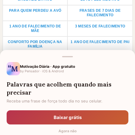
PARA QUEM PERDEU A AVÓ
FRASES DE 7 DIAS DE
FALECIMENTO
1 ANO DE FALECIMENTO DE
3 MESES DE FALECIMENTO
MÃE
CONFORTO POR DOENÇA NA
1 ANO DE FALECIMENTO DE PAI
FAMÍLIA
LUTO PARA PRIMO
ANIVERSÁRIO PARA AVÓ
FALECIDA
Motivação Diária · App gratuito
by Pensador · iOS & Android
LUTO POR UMA CRIANÇA
LUTO PARA TIO
Palavras que acolhem quando mais
LUTO PARA TIA
AGRADECIMENTO PARA PADRE
precisar
FRASES DE LUTO PARA UM
PARA QUEM PERDEU UM IRMÃO
ANJINHO
Receba uma frase de força todo dia no seu celular.
FRASES E MENSAGENS DE
HOMENAGEM A FILHO FALECIDO
CONFORTO DE DEUS PARA
Baixar grátis
QUEM PERDEU ALGUÉM
Agora não
TODAS AS CATEGORIAS