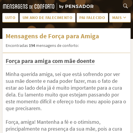
LUTO
UM ANO DE FALECIMENTO
PAI FALECIDO
MAIS
LUTO PARA AMIGA
PALAVRAS
Mensagens de Força para Amiga
SAUDADES DA MÃE
PÊSAMES
Encontradas
194
mensagens de conforto:
PÊSAMES PARA AMIGA
DESCANSE EM PAZ
Força para amiga com mãe doente
MEUS SENTIMENTOS
PÊSAMES PARA AMIGO
FRASES DE LUTO PARA AMIGO
FIM DE NAMORO
Minha querida amiga, sei que está sofrendo por ver
sua mãe doente e nada poder fazer, mas o fato de
TODAS AS CATEGORIAS
estar ao lado dela já é muito importante para a cura
dela. Eu lamento muito que estejam passando por
este momento difícil e ofereço todo meu apoio para o
que precisarem.
Força, amiga! Mantenha a fé e o otimismo,
principalmente na presença da sua mãe, pois a cura