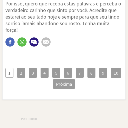
Por isso, quero que receba estas palavras e perceba o
verdadeiro carinho que sinto por você. Acredite que
estarei ao seu lado hoje e sempre para que seu lindo
sorriso jamais abandone seu rosto. Tenha muita
força!
1
2
3
4
5
6
7
8
9
10
Próxima