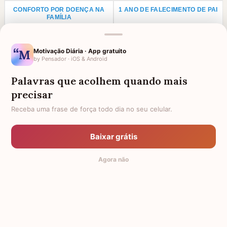
CONFORTO POR DOENÇA NA
1 ANO DE FALECIMENTO DE PAI
FAMÍLIA
LUTO PARA PRIMO
ANIVERSÁRIO PARA AVÓ
FALECIDA
Motivação Diária · App gratuito
by Pensador · iOS & Android
LUTO POR UMA CRIANÇA
LUTO PARA TIO
Palavras que acolhem quando mais
LUTO PARA TIA
AGRADECIMENTO PARA PADRE
precisar
FRASES DE LUTO PARA UM
HOMENAGEM PARA AMIGA
ANJINHO
FALECIDA
Receba uma frase de força todo dia no seu celular.
FRASES E MENSAGENS DE
HOMENAGEM A FILHO FALECIDO
CONFORTO DE DEUS PARA
Baixar grátis
QUEM PERDEU ALGUÉM
Agora não
TODAS AS CATEGORIAS