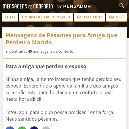
LUTO
UM ANO DE FALECIMENTO
PAI FALECIDO
MAIS
LUTO PARA AMIGA
PALAVRAS
Mensagens de Pêsames para Amiga que
SAUDADES DA MÃE
PÊSAMES
Perdeu o Marido
PÊSAMES PARA AMIGA
DESCANSE EM PAZ
Encontradas
49
mensagens de conforto:
MEUS SENTIMENTOS
PÊSAMES PARA AMIGO
Para amiga que perdeu o esposo
FRASES DE LUTO PARA AMIGO
FIM DE NAMORO
Minha amiga, lamento imenso que tenha perdido seu
TODAS AS CATEGORIAS
esposo. Espero que o apoio da família e dos amigos
seja suficiente para lhe dar algum conforto e paz
nesta hora difícil.
Estou aqui para o que possa precisar. Tenha força.
Meus sentidos pêsames.