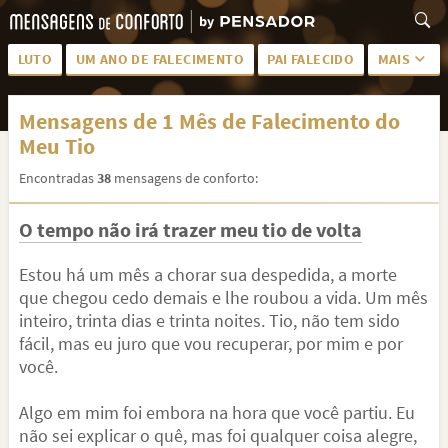
LUTO
UM ANO DE FALECIMENTO
PAI FALECIDO
MAIS
LUTO PARA AMIGA
PALAVRAS
Mensagens de 1 Mês de Falecimento do
SAUDADES DA MÃE
PÊSAMES
Meu Tio
PÊSAMES PARA AMIGA
DESCANSE EM PAZ
Encontradas
38
mensagens de conforto:
MEUS SENTIMENTOS
PÊSAMES PARA AMIGO
O tempo não irá trazer meu tio de volta
FRASES DE LUTO PARA AMIGO
FIM DE NAMORO
Estou há um mês a chorar sua despedida, a morte
TODAS AS CATEGORIAS
que chegou cedo demais e lhe roubou a vida. Um mês
inteiro, trinta dias e trinta noites. Tio, não tem sido
fácil, mas eu juro que vou recuperar, por mim e por
você.
Algo em mim foi embora na hora que você partiu. Eu
não sei explicar o quê, mas foi qualquer coisa alegre,