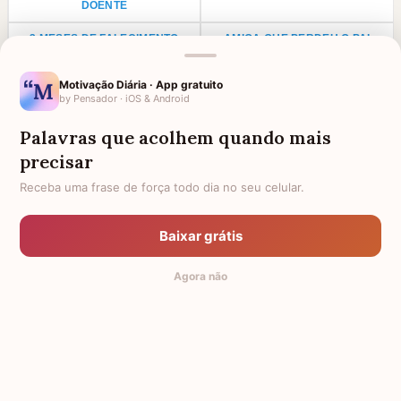
DOENTE
3 MESES DE FALECIMENTO
AMIGA QUE PERDEU O PAI
CONFORTO POR DOENÇA NA
1 ANO DE FALECIMENTO DE PAI
Motivação Diária · App gratuito
FAMÍLIA
by Pensador · iOS & Android
LUTO PARA PRIMO
ANIVERSÁRIO PARA AVÓ
FALECIDA
Palavras que acolhem quando mais
precisar
LUTO POR UMA CRIANÇA
LUTO PARA TIO
Receba uma frase de força todo dia no seu celular.
LUTO PARA TIA
AGRADECIMENTO PARA PADRE
FRASES DE LUTO PARA UM
HOMENAGEM PARA AMIGA
Baixar grátis
ANJINHO
FALECIDA
Agora não
TODAS AS CATEGORIAS