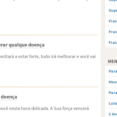
Supe
Fras
Fras
Fras
perar qualque doença
oltará a estar forte, tudo irá melhorar e você vai
MEN
Par
Meus
Para
a doença
Lut
você nesta hora delicada. A Sua força vencerá
2 An