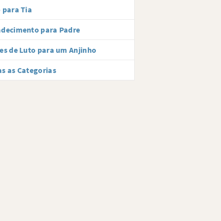
 para Tia
adecimento para Padre
es de Luto para um Anjinho
s as Categorias