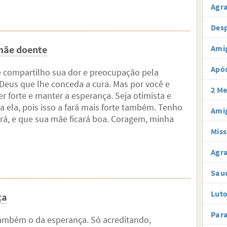
Agr
Desp
mãe doente
Ami
Após
 compartilho sua dor e preocupação pela
Deus que lhe conceda a cura. Mas por você e
2 Me
r forte e manter a esperança. Seja otimista e
a ela, pois isso a fará mais forte também. Tenho
Amig
erá, e que sua mãe ficará boa. Coragem, minha
Miss
Agra
Sau
Luto
ça
Par
mbém o da esperança. Só acreditando,