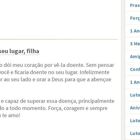
Fras
Forç
1 An
3 Me
eu lugar, filha
Amig
o dói meu coração por vê-la doente. Sem pensar
Conf
ocê e ficaria doente no seu lugar. Infelizmente
r ao seu lado e orar a Deus para que a abençoe
1 An
Luto
e e capaz de superar essa doença, principalmente
ado a todo momento. Força, coragem e sempre
Aniv
u te amo!
Luto
Luto