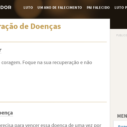
LUTO
UM ANO DE FALECIMENTO
PAI FALECIDO
LUTO P
ação de Doenças
r
e coragem. Foque na sua recuperação e não
oença
MEN
 precisa para vencer essa doença de uma vez por
Sup