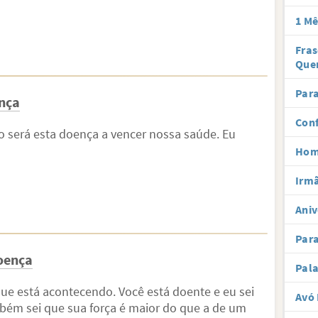
1 Mê
Fra
Que
Para
nça
Conf
o será esta doença a vencer nossa saúde. Eu
Hom
Irmã
Aniv
Par
doença
Pal
ue está acontecendo. Você está doente e eu sei
Avó 
mbém sei que sua força é maior do que a de um