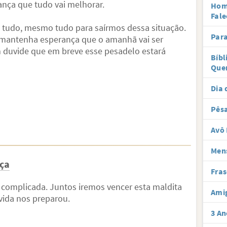
iança que tudo vai melhorar.
Hom
Fale
i tudo, mesmo tudo para saírmos dessa situação.
Par
e mantenha esperança que o amanhã vai ser
 duvide que em breve esse pesadelo estará
Bíbl
Que
Dia 
Pês
Avô 
Men
nça
Fras
 complicada. Juntos iremos vencer esta maldita
Ami
vida nos preparou.
3 An