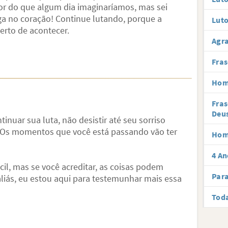
 do que algum dia imaginaríamos, mas sei
a no coração! Continue lutando, porque a
Luto
rto de acontecer.
Agr
Fras
Hom
Fras
Deu
inuar sua luta, não desistir até seu sorriso
. Os momentos que você está passando vão ter
Hom
4 An
cil, mas se você acreditar, as coisas podem
Para
, aliás, eu estou aqui para testemunhar mais essa
Toda