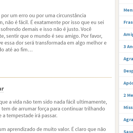
Men
 por um erro ou por uma circunstância
, não é fácil. É exatamente por isso que eu sei
Fras
sofrendo demais e isso não é justo. Você
Ami
te, sentir que o mundo é seu amigo. Por favor,
e essa dor será transformada em algo melhor e
3 An
ado até ao fim…
Agr
Desp
Após
ar
2 Me
que a vida não tem sido nada fácil ultimamente,
Miss
tem de arrumar força para continuar trilhando
 a tempestade irá passar.
Agra
m aprendizado de muito valor. É claro que não
Sau