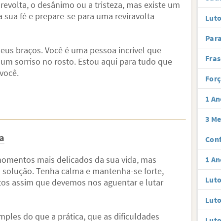
revolta, o desânimo ou a tristeza, mas existe um
a sua fé e prepare-se para uma reviravolta
Luto
Par
seus braços. Você é uma pessoa incrível que
Fras
m sorriso no rosto. Estou aqui para tudo que
você.
Forç
1 An
3 Me
a
Conf
omentos mais delicados da sua vida, mas
1 An
a solução. Tenha calma e mantenha-se forte,
Luto
s assim que devemos nos aguentar e lutar
Luto
imples do que a prática, que as dificuldades
Luto