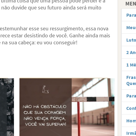
 A última coisa que uma pessoa pode perder é a
MEN
e não duvide que seu futuro ainda será muito
Par
Meus
 testemunhar esse seu ressurgimento, essa nova
arece estar desistindo de você. Ganhe ainda mais
Lut
na sua cabeça: eu vou conseguir!
2 An
1 Mê
Fra
Que
Para
Conf
Hom
Irmã