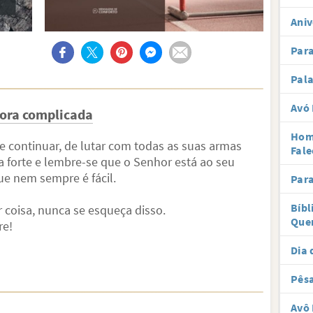
Aniv
Par
Pal
Avó 
hora complicada
Hom
e continuar, de lutar com todas as suas armas
Fale
 forte e lembre-se que o Senhor está ao seu
e nem sempre é fácil.
Par
Bíbl
 coisa, nunca se esqueça disso.
Que
re!
Dia 
Pês
Avô 