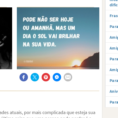
difíc
Fras
Para
Amig
Ami
Par
Amig
Para
Aniv
Par
ades atuais, por mais complicada que esteja sua