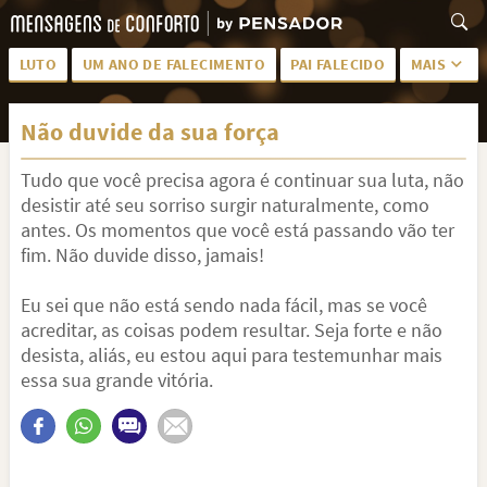
LUTO
UM ANO DE FALECIMENTO
PAI FALECIDO
MAIS
LUTO PARA AMIGA
PALAVRAS
Não duvide da sua força
SAUDADES DA MÃE
PÊSAMES
Tudo que você precisa agora é continuar sua luta, não
PÊSAMES PARA AMIGA
DESCANSE EM PAZ
desistir até seu sorriso surgir naturalmente, como
MEUS SENTIMENTOS
PÊSAMES PARA AMIGO
antes. Os momentos que você está passando vão ter
fim. Não duvide disso, jamais!
FRASES DE LUTO PARA AMIGO
FIM DE NAMORO
Eu sei que não está sendo nada fácil, mas se você
TODAS AS CATEGORIAS
acreditar, as coisas podem resultar. Seja forte e não
desista, aliás, eu estou aqui para testemunhar mais
essa sua grande vitória.