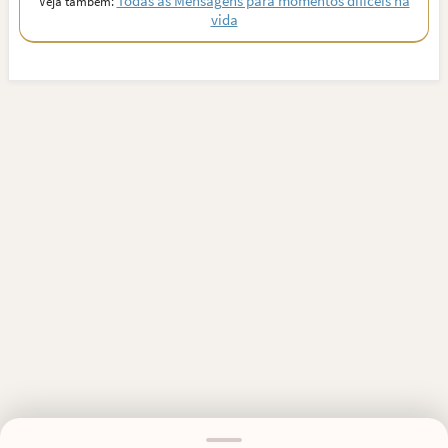
Todas as Mensagens para momentos difíceis na
Veja também:
vida
MENSAGENS RELACIONADAS