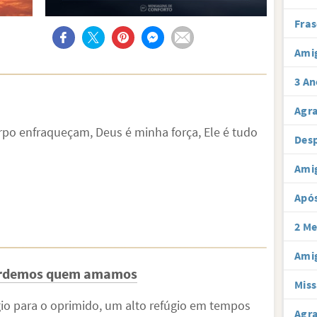
Fras
Ami
3 An
Agr
po enfraqueçam, Deus é minha força, Ele é tudo
Desp
Ami
Após
2 Me
Amig
perdemos quem amamos
Miss
o para o oprimido, um alto refúgio em tempos
Agra