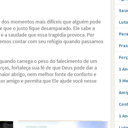
Sau
 dos momentos mais difíceis que alguém pode
Luto
e que o justo fique desamparado. Ele sabe a
Par
 e a saudade que essa tragédia provoca. Por
odemos contar com seu refúgio quando passamos
Fras
Forç
 quando carrega o peso do falecimento de um
rças, fortaleça sua fé de que Deus pode dar a
1 An
maior abrigo, nem melhor fonte de conforto e
or amigo e permita que Ele ajude você nesse
3 Me
Amig
Conf
1 An
Luto