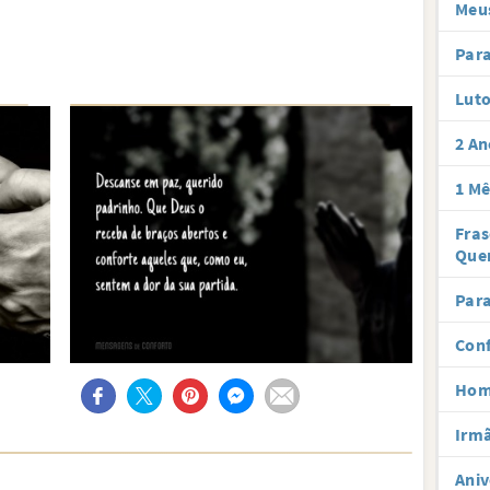
Meus
Para
Lut
2 An
1 Mê
Fra
Que
Para
Conf
Hom
Irmã
Aniv