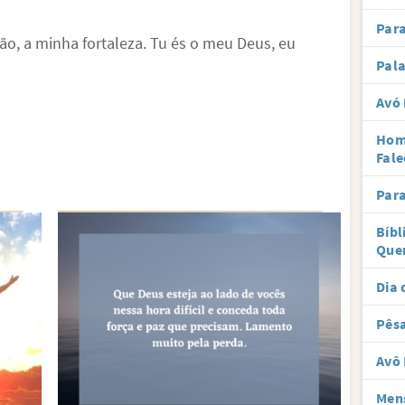
Par
o, a minha fortaleza. Tu és o meu Deus, eu
Pal
Avó 
Hom
Fale
Par
Bíbl
Que
Dia 
Pês
Avô 
Men