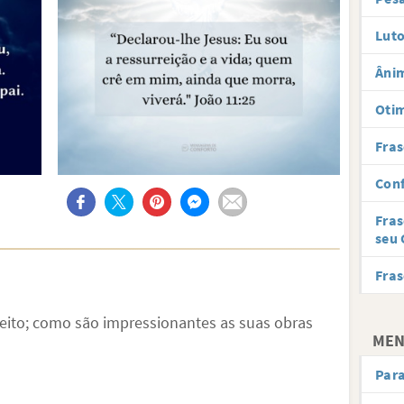
Luto
Âni
Oti
Fras
Conf
Fras
seu 
Fras
eito; como são impressionantes as suas obras
MEN
Par