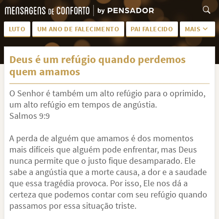
LUTO
UM ANO DE FALECIMENTO
PAI FALECIDO
MAIS
LUTO PARA AMIGA
PALAVRAS
Deus é um refúgio quando perdemos
SAUDADES DA MÃE
PÊSAMES
quem amamos
PÊSAMES PARA AMIGA
DESCANSE EM PAZ
O Senhor é também um alto refúgio para o oprimido,
MEUS SENTIMENTOS
PÊSAMES PARA AMIGO
um alto refúgio em tempos de angústia.
Salmos 9:9
FRASES DE LUTO PARA AMIGO
FIM DE NAMORO
A perda de alguém que amamos é dos momentos
TODAS AS CATEGORIAS
mais difíceis que alguém pode enfrentar, mas Deus
nunca permite que o justo fique desamparado. Ele
sabe a angústia que a morte causa, a dor e a saudade
que essa tragédia provoca. Por isso, Ele nos dá a
certeza que podemos contar com seu refúgio quando
passamos por essa situação triste.