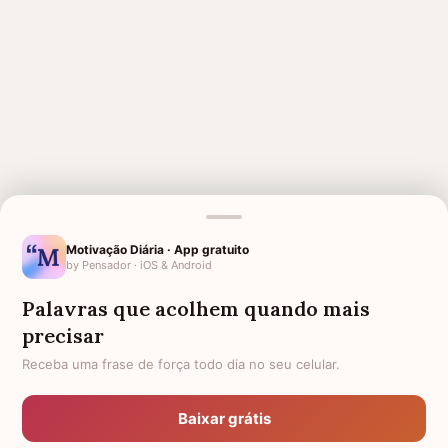
MENSAGENS RELACIONADAS
Motivação Diária · App gratuito
by Pensador · iOS & Android
FRASES E MENSAGENS DE
PARA QUEM PERDEU O PAI
CONFORTO DE DEUS PARA
Palavras que acolhem quando mais
QUEM PERDEU ALGUÉM
precisar
PARA QUEM PERDEU UM IRMÃO
PARA QUEM VAI FAZER
CIRURGIA
Receba uma frase de força todo dia no seu celular.
PARA QUEM PERDEU A IRMÃ
PARA QUEM PERDEU A MÃE
Baixar grátis
PARA QUEM PERDEU A AVÓ
PARA QUEM PERDEU O MARIDO