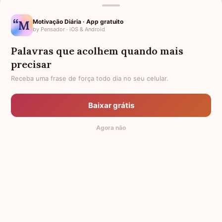
CONFORTO POR DOENÇA NA
LUTO PARA PRIMO
FAMÍLIA
Motivação Diária · App gratuito
by Pensador · iOS & Android
ANIVERSÁRIO PARA AVÓ
LUTO POR UMA CRIANÇA
FALECIDA
Palavras que acolhem quando mais
LUTO PARA TIO
LUTO PARA TIA
precisar
AGRADECIMENTO PARA PADRE
FRASES DE LUTO PARA UM
Receba uma frase de força todo dia no seu celular.
ANJINHO
HOMENAGEM PARA AMIGA
PARA QUEM PERDEU UM IRMÃO
Baixar grátis
FALECIDA
Agora não
TODAS AS CATEGORIAS
© 2014-2026 Mensagens de Conforto,
by Pensador