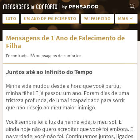
LUTO
UM ANO DE FALECIMENTO
PAI FALECIDO
MAIS
LUTO PARA AMIGA
PALAVRAS
Mensagens de 1 Ano de Falecimento de
SAUDADES DA MÃE
PÊSAMES
Filha
PÊSAMES PARA AMIGA
DESCANSE EM PAZ
Encontradas
33
mensagens de conforto:
MEUS SENTIMENTOS
PÊSAMES PARA AMIGO
Juntos até ao Infinito do Tempo
FRASES DE LUTO PARA AMIGO
FIM DE NAMORO
Minha vida mudou desde a hora que você partiu,
TODAS AS CATEGORIAS
minha filha! E já passou um ano. Foram dias de uma
tristeza profunda, de uma incapacidade para sorrir
que não desejo ao meu maior inimigo.
Você sempre foi a luz da minha vida; o meu sol. E
ainda hoje não quero acreditar que você foi embora. E
na verdade, você não foi. Continuamos juntos, ligados