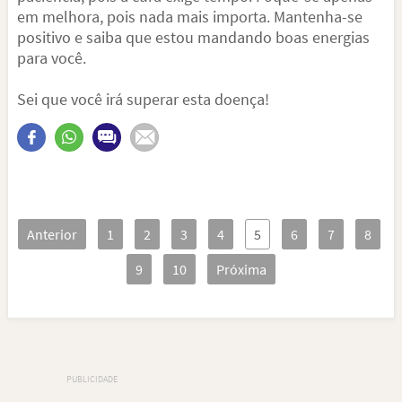
em melhora, pois nada mais importa. Mantenha-se
positivo e saiba que estou mandando boas energias
para você.
Sei que você irá superar esta doença!
Anterior
1
2
3
4
5
6
7
8
9
10
Próxima