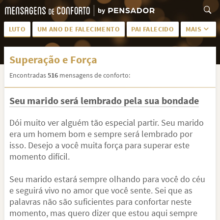
LUTO
UM ANO DE FALECIMENTO
PAI FALECIDO
MAIS
LUTO PARA AMIGA
PALAVRAS
Superação e Força
SAUDADES DA MÃE
PÊSAMES
Encontradas
516
mensagens de conforto:
PÊSAMES PARA AMIGA
DESCANSE EM PAZ
Seu marido será lembrado pela sua bondade
MEUS SENTIMENTOS
PÊSAMES PARA AMIGO
FRASES DE LUTO PARA AMIGO
FIM DE NAMORO
Dói muito ver alguém tão especial partir. Seu marido
era um homem bom e sempre será lembrado por
TODAS AS CATEGORIAS
isso. Desejo a você muita força para superar este
momento difícil.
Seu marido estará sempre olhando para você do céu
e seguirá vivo no amor que você sente. Sei que as
palavras não são suficientes para confortar neste
momento, mas quero dizer que estou aqui sempre