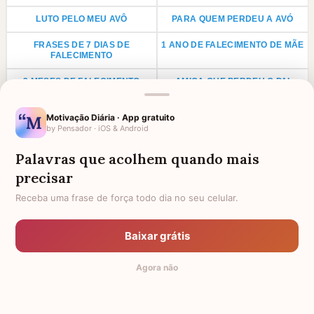
LUTO PELO MEU AVÔ
PARA QUEM PERDEU A AVÓ
FRASES DE 7 DIAS DE
1 ANO DE FALECIMENTO DE MÃE
FALECIMENTO
3 MESES DE FALECIMENTO
AMIGA QUE PERDEU O PAI
CONFORTO POR DOENÇA NA
1 ANO DE FALECIMENTO DE PAI
Motivação Diária · App gratuito
FAMÍLIA
by Pensador · iOS & Android
LUTO PARA PRIMO
ANIVERSÁRIO PARA AVÓ
FALECIDA
Palavras que acolhem quando mais
precisar
LUTO POR UMA CRIANÇA
LUTO PARA TIO
Receba uma frase de força todo dia no seu celular.
LUTO PARA TIA
AGRADECIMENTO PARA PADRE
FRASES DE LUTO PARA UM
HOMENAGEM PARA AMIGA
Baixar grátis
ANJINHO
FALECIDA
Agora não
TODAS AS CATEGORIAS