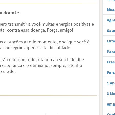
Miss
o doente
Agra
ro transmitir a você muitas energias positivas e
tar contra essa doença. Força, amigo!
Sau
Luto
e orações a todo momento, e sei que você é
a conseguir superar esta dificuldade.
Par
rão o tempo todo lutando ao seu lado, lhe
Fras
 esperança e o otimismo, sempre, e tenho
 curado.
Forç
1 An
3 Me
Amig
Conf