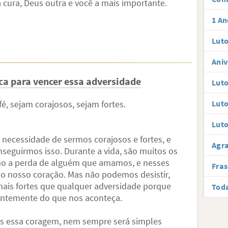
 cura, Deus outra e você a mais importante.
1 An
Luto
Aniv
nca para vencer essa adversidade
Luto
fé, sejam corajosos, sejam fortes.
Luto
Luto
necessidade de sermos corajosos e fortes, e
Agr
nseguirmos isso. Durante a vida, são muitos os
mo a perda de alguém que amamos, e nesses
Fras
o nosso coração. Mas não podemos desistir,
mais fortes que qualquer adversidade porque
Toda
entemente do que nos aconteça.
s essa coragem, nem sempre será simples