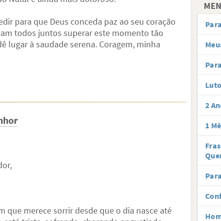
MEN
pedir para que Deus conceda paz ao seu coração
Par
ssam todos juntos superar este momento tão
e dê lugar à saudade serena. Coragem, minha
Meus
Para
Lut
2 An
nhor
1 Mê
Fra
Que
or,
Para
Conf
m que merece sorrir desde que o dia nasce até
Hom