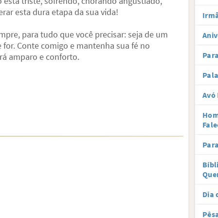
 está triste, sofrendo, chorando angustiado,
rar esta dura etapa da sua vida!
Irmã
mpre, para tudo que você precisar: seja de um
Aniv
 for. Conte comigo e mantenha sua fé no
Par
rá amparo e conforto.
Pal
Avó 
Hom
Fale
Par
Bíbl
Que
Dia 
Pês