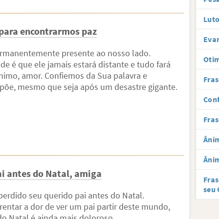
Luto
 para encontrarmos paz
Evan
permanentemente presente ao nosso lado.
Oti
de é que ele jamais estará distante e tudo fará
ânimo, amor. Confiemos da Sua palavra e
Fras
põe, mesmo que seja após um desastre gigante.
Conf
Fras
Âni
Âni
i antes do Natal, amiga
Fras
seu 
erdido seu querido pai antes do Natal.
frentar a dor de ver um pai partir deste mundo,
o Natal é ainda mais doloroso.