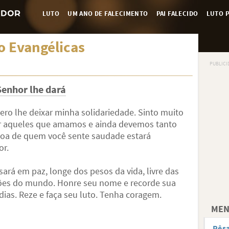
LUTO
UM ANO DE FALECIMENTO
PAI FALECIDO
LUTO P
 Evangélicas
Senhor lhe dará
ro lhe deixar minha solidariedade. Sinto muito
tir aqueles que amamos e ainda devemos tanto
soa de quem você sente saudade estará
r.
rá em paz, longe dos pesos da vida, livre das
ões do mundo. Honre seu nome e recorde sua
ias. Reze e faça seu luto. Tenha coragem.
MEN
Pês