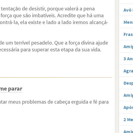
entação de desistir, porque valerá a pena
Avô 
 força que são imbatíveis. Acredite que há uma
contrá-la, ela existe e lado a lado iremos alcançá-
Men
Fras
e um terrível pesadelo. Que a força divina ajude
Ami
cessária para superar esta etapa da sua vida.
3 An
Agr
Desp
me parar
Ami
tar meus problemas de cabeça erguida e fé para
Após
2 Me
Amig