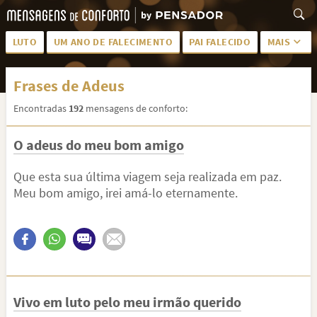
LUTO
UM ANO DE FALECIMENTO
PAI FALECIDO
MAIS
LUTO PARA AMIGA
PALAVRAS
Frases de Adeus
SAUDADES DA MÃE
PÊSAMES
Encontradas
192
mensagens de conforto:
PÊSAMES PARA AMIGA
DESCANSE EM PAZ
O adeus do meu bom amigo
MEUS SENTIMENTOS
PÊSAMES PARA AMIGO
FRASES DE LUTO PARA AMIGO
FIM DE NAMORO
Que esta sua última viagem seja realizada em paz.
Meu bom amigo, irei amá-lo eternamente.
TODAS AS CATEGORIAS
Vivo em luto pelo meu irmão querido