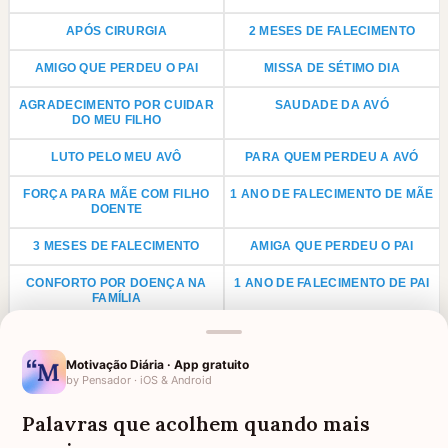
APÓS CIRURGIA
2 MESES DE FALECIMENTO
AMIGO QUE PERDEU O PAI
MISSA DE SÉTIMO DIA
AGRADECIMENTO POR CUIDAR
SAUDADE DA AVÓ
DO MEU FILHO
LUTO PELO MEU AVÔ
PARA QUEM PERDEU A AVÓ
FORÇA PARA MÃE COM FILHO
1 ANO DE FALECIMENTO DE MÃE
DOENTE
3 MESES DE FALECIMENTO
AMIGA QUE PERDEU O PAI
CONFORTO POR DOENÇA NA
1 ANO DE FALECIMENTO DE PAI
FAMÍLIA
LUTO PARA PRIMO
ANIVERSÁRIO PARA AVÓ
FALECIDA
Motivação Diária · App gratuito
by Pensador · iOS & Android
LUTO POR UMA CRIANÇA
LUTO PARA TIO
Palavras que acolhem quando mais
LUTO PARA TIA
AGRADECIMENTO PARA PADRE