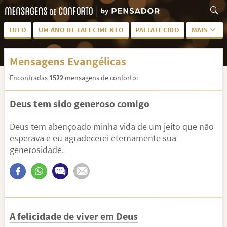
LUTO
UM ANO DE FALECIMENTO
PAI FALECIDO
MAIS
LUTO PARA AMIGA
PALAVRAS
Mensagens Evangélicas
SAUDADES DA MÃE
PÊSAMES
Encontradas
1522
mensagens de conforto:
PÊSAMES PARA AMIGA
DESCANSE EM PAZ
Deus tem sido generoso comigo
MEUS SENTIMENTOS
PÊSAMES PARA AMIGO
FRASES DE LUTO PARA AMIGO
FIM DE NAMORO
Deus tem abençoado minha vida de um jeito que não
esperava e eu agradecerei eternamente sua
TODAS AS CATEGORIAS
generosidade.
A felicidade de viver em Deus