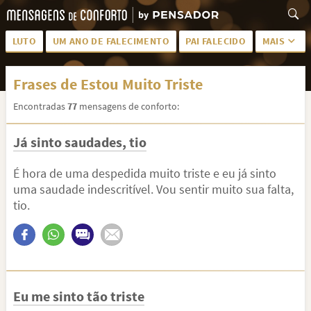
LUTO
UM ANO DE FALECIMENTO
PAI FALECIDO
MAIS
LUTO PARA AMIGA
PALAVRAS
Frases de Estou Muito Triste
SAUDADES DA MÃE
PÊSAMES
Encontradas
77
mensagens de conforto:
PÊSAMES PARA AMIGA
DESCANSE EM PAZ
Já sinto saudades, tio
MEUS SENTIMENTOS
PÊSAMES PARA AMIGO
FRASES DE LUTO PARA AMIGO
FIM DE NAMORO
É hora de uma despedida muito triste e eu já sinto
uma saudade indescritível. Vou sentir muito sua falta,
TODAS AS CATEGORIAS
tio.
Eu me sinto tão triste