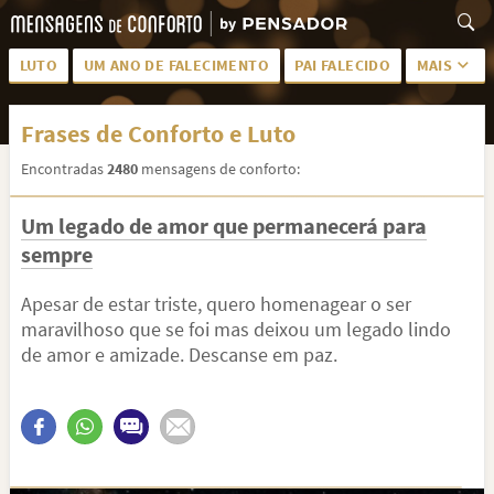
LUTO
UM ANO DE FALECIMENTO
PAI FALECIDO
MAIS
LUTO PARA AMIGA
PALAVRAS
Frases de Conforto e Luto
SAUDADES DA MÃE
PÊSAMES
Encontradas
2480
mensagens de conforto:
PÊSAMES PARA AMIGA
DESCANSE EM PAZ
Um legado de amor que permanecerá para
MEUS SENTIMENTOS
PÊSAMES PARA AMIGO
sempre
FRASES DE LUTO PARA AMIGO
FIM DE NAMORO
Apesar de estar triste, quero homenagear o ser
TODAS AS CATEGORIAS
maravilhoso que se foi mas deixou um legado lindo
de amor e amizade. Descanse em paz.