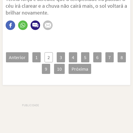
céu irá clarear e a chuva não cairá mais, o sol voltará a
brilhar novamente.
Anterior
1
2
3
4
5
6
7
8
9
10
Próxima