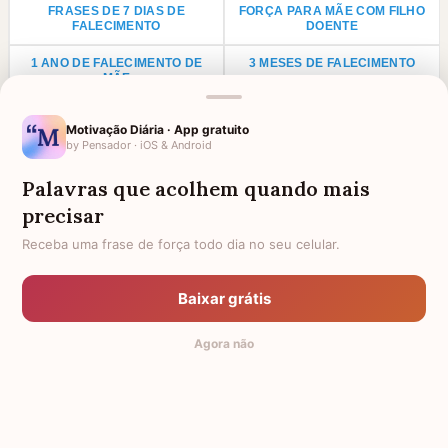
FRASES DE 7 DIAS DE
FORÇA PARA MÃE COM FILHO
FALECIMENTO
DOENTE
1 ANO DE FALECIMENTO DE
3 MESES DE FALECIMENTO
MÃE
AMIGA QUE PERDEU O PAI
CONFORTO POR DOENÇA NA
Motivação Diária · App gratuito
FAMÍLIA
by Pensador · iOS & Android
1 ANO DE FALECIMENTO DE PAI
LUTO PARA PRIMO
Palavras que acolhem quando mais
ANIVERSÁRIO PARA AVÓ
LUTO POR UMA CRIANÇA
precisar
FALECIDA
Receba uma frase de força todo dia no seu celular.
LUTO PARA TIO
LUTO PARA TIA
AGRADECIMENTO PARA PADRE
HOMENAGEM PARA AMIGA
Baixar grátis
FALECIDA
Agora não
TODAS AS CATEGORIAS