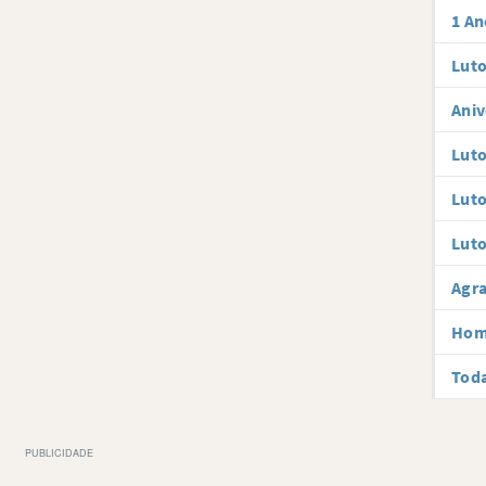
1 An
Luto
Aniv
Luto
Luto
Luto
Agr
Hom
Toda