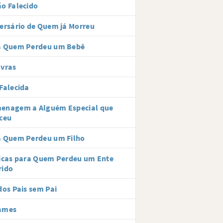
o Falecido
ersário de Quem já Morreu
a Quem Perdeu um Bebê
avras
Falecida
enagem a Alguém Especial que
ceu
a Quem Perdeu um Filho
icas para Quem Perdeu um Ente
rido
dos Pais sem Pai
ames