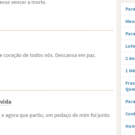
esse vencer a morte.
Par
Meus
Para
Lut
 e coração de todos nós. Descansa em paz.
2 An
1 Mê
Fra
Que
 vida
Para
Conf
, e agora que partiu, um pedaço de mim foi junto
Hom