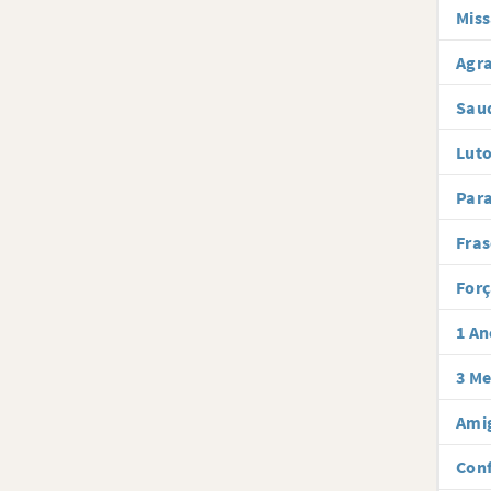
Miss
Agra
Sau
Luto
Par
Fras
Forç
1 An
3 Me
Amig
Conf