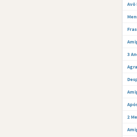
Avô 
Men
Fras
Ami
3 An
Agr
Desp
Ami
Após
2 Me
Amig