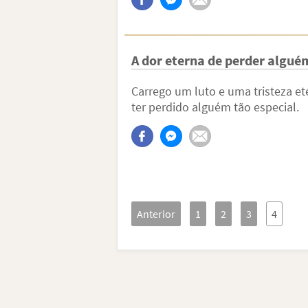
A dor eterna de perder algué
Carrego um luto e uma tristeza e
ter perdido alguém tão especial.
Anterior
1
2
3
4