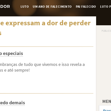
LUTO
UM ANO DE FALECIMENTO
PAI FALECIDO
LUTO P
ue expressam a dor de perder
s
o especiais
mbranças de tudo que vivemos e isso revela a
us e até sempre!
MEN
cedo demais
Fras