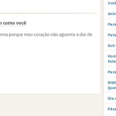
Irmã
Aniv
m como você
Par
terna porque meu coração não aguenta a dor de
Pal
Avó 
Hom
Fale
Par
Bíbl
Que
Dia 
Pês