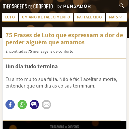
LUTO
UM ANO DE FALECIMENTO
PAI FALECIDO
MAIS
LUTO PARA AMIGA
PALAVRAS
75 Frases de Luto que expressam a dor de
SAUDADES DA MÃE
PÊSAMES
perder alguém que amamos
PÊSAMES PARA AMIGA
DESCANSE EM PAZ
Encontradas
75
mensagens de conforto:
MEUS SENTIMENTOS
PÊSAMES PARA AMIGO
Um dia tudo termina
FRASES DE LUTO PARA AMIGO
FIM DE NAMORO
Eu sinto muito sua falta. Não é fácil aceitar a morte,
TODAS AS CATEGORIAS
entender que um dia as coisas terminam.