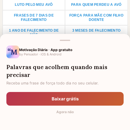
LUTO PELO MEU AVÔ
PARA QUEM PERDEU A AVÓ
FRASES DE 7 DIAS DE
FORÇA PARA MÃE COM FILHO
FALECIMENTO
DOENTE
1 ANO DE FALECIMENTO DE
3 MESES DE FALECIMENTO
MÃE
AMIGA QUE PERDEU O PAI
CONFORTO POR DOENÇA NA
Motivação Diária · App gratuito
FAMÍLIA
by Pensador · iOS & Android
1 ANO DE FALECIMENTO DE PAI
LUTO PARA PRIMO
Palavras que acolhem quando mais
ANIVERSÁRIO PARA AVÓ
LUTO POR UMA CRIANÇA
precisar
FALECIDA
Receba uma frase de força todo dia no seu celular.
LUTO PARA TIO
LUTO PARA TIA
AGRADECIMENTO PARA PADRE
HOMENAGEM PARA AMIGA
Baixar grátis
FALECIDA
Agora não
TODAS AS CATEGORIAS