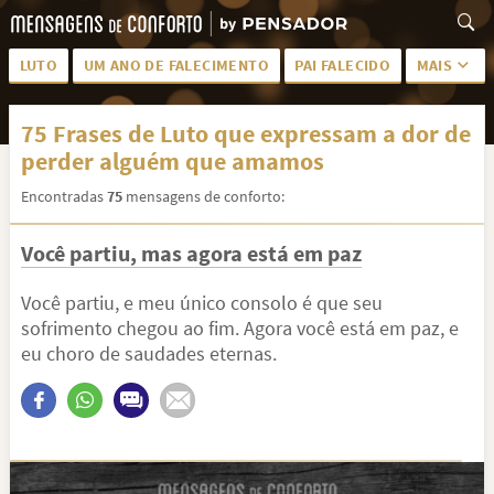
LUTO
UM ANO DE FALECIMENTO
PAI FALECIDO
MAIS
LUTO PARA AMIGA
PALAVRAS
75 Frases de Luto que expressam a dor de
SAUDADES DA MÃE
PÊSAMES
perder alguém que amamos
PÊSAMES PARA AMIGA
DESCANSE EM PAZ
Encontradas
75
mensagens de conforto:
MEUS SENTIMENTOS
PÊSAMES PARA AMIGO
Você partiu, mas agora está em paz
FRASES DE LUTO PARA AMIGO
FIM DE NAMORO
Você partiu, e meu único consolo é que seu
TODAS AS CATEGORIAS
sofrimento chegou ao fim. Agora você está em paz, e
eu choro de saudades eternas.