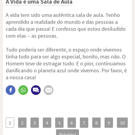
A Vida é uma Sala de Aula
A vida tem sido uma autêntica sala de aula. Tenho
aprendido a realidade do mundo e das pessoas a
cada dia que passa! E confesso que estou desiludido
com elas – as pessoas.
Tudo poderia ser diferente, o espaço onde vivemos
tinha tudo para ser algo especial, bonito, mas não. O
Homem teve de estragar tudo. E o pior, continuamos
danificando o planeta azul onde vivemos. Por favor, é
a nossa casa!
1
2
3
4
5
6
7
8
9
10
Próxima