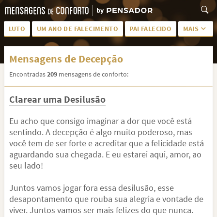
LUTO
UM ANO DE FALECIMENTO
PAI FALECIDO
MAIS
LUTO PARA AMIGA
PALAVRAS
Mensagens de Decepção
SAUDADES DA MÃE
PÊSAMES
Encontradas
209
mensagens de conforto:
PÊSAMES PARA AMIGA
DESCANSE EM PAZ
Clarear uma Desilusão
MEUS SENTIMENTOS
PÊSAMES PARA AMIGO
FRASES DE LUTO PARA AMIGO
FIM DE NAMORO
Eu acho que consigo imaginar a dor que você está
sentindo. A decepção é algo muito poderoso, mas
TODAS AS CATEGORIAS
você tem de ser forte e acreditar que a felicidade está
aguardando sua chegada. E eu estarei aqui, amor, ao
seu lado!
Juntos vamos jogar fora essa desilusão, esse
desapontamento que rouba sua alegria e vontade de
viver. Juntos vamos ser mais felizes do que nunca.