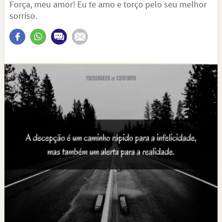
Força, meu amor! Eu te amo e torço pelo seu melhor
sorriso.