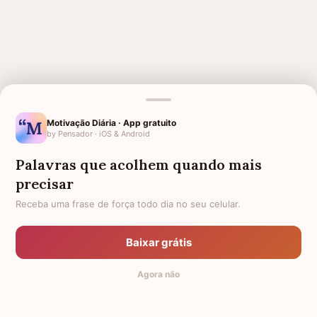
Motivação Diária · App gratuito
by Pensador · iOS & Android
MENSAGENS RELACIONADAS
Palavras que acolhem quando mais
PARA QUEM PERDEU O PAI
AMIGA QUE PERDEU O PAI
precisar
AMIGA QUE PERDEU A MÃE
PARA QUEM PERDEU UM IRMÃO
Receba uma frase de força todo dia no seu celular.
AMIGO QUE PERDEU O PAI
PARA QUEM PERDEU A IRMÃ
PARA QUEM PERDEU A MÃE
PARA QUEM PERDEU A AVÓ
Baixar grátis
CONFORTO PARA MÃE QUE
PARA QUEM PERDEU O MARIDO
Agora não
PERDEU O FILHO