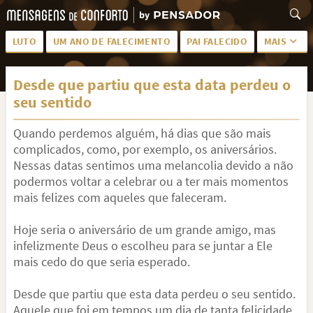
LUTO
UM ANO DE FALECIMENTO
PAI FALECIDO
MAIS
LUTO PARA AMIGA
PALAVRAS
Desde que partiu que esta data perdeu o
SAUDADES DA MÃE
PÊSAMES
seu sentido
PÊSAMES PARA AMIGA
DESCANSE EM PAZ
Quando perdemos alguém, há dias que são mais
MEUS SENTIMENTOS
PÊSAMES PARA AMIGO
complicados, como, por exemplo, os aniversários.
Nessas datas sentimos uma melancolia devido a não
FRASES DE LUTO PARA AMIGO
FIM DE NAMORO
podermos voltar a celebrar ou a ter mais momentos
mais felizes com aqueles que faleceram.
TODAS AS CATEGORIAS
Hoje seria o aniversário de um grande amigo, mas
infelizmente Deus o escolheu para se juntar a Ele
mais cedo do que seria esperado.
Desde que partiu que esta data perdeu o seu sentido.
Aquele que foi em tempos um dia de tanta felicidade