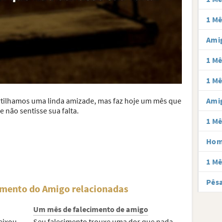
1 Mê
Amig
1 Mê
1 Mê
Ami
tilhamos uma linda amizade, mas faz hoje um mês que
 não sentisse sua falta.
1 Mê
Hom
1 Mê
Pês
imento do Amigo relacionadas
Um mês de falecimento de amigo
eixou,
Seu falecimento trouxe uma dor que nada