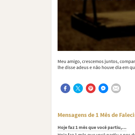
Meu amigo, crescemos juntos, compar
lhe disse adeus e não houve dia em que
Mensagens de 1 Mês de Falec
Hoje faz 1 mês que você partiu,...
Hoje faz 1 mês que você partiu e nos d