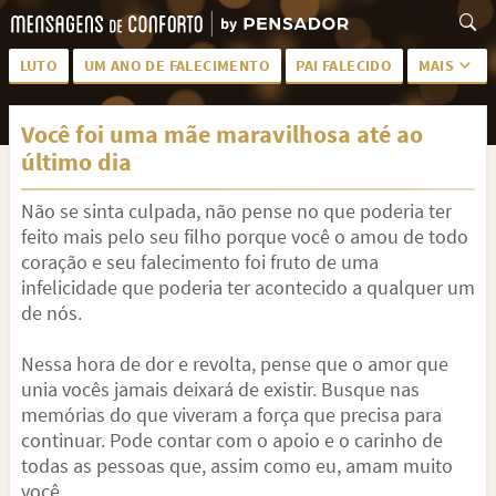
LUTO
UM ANO DE FALECIMENTO
PAI FALECIDO
MAIS
LUTO PARA AMIGA
PALAVRAS
Você foi uma mãe maravilhosa até ao
SAUDADES DA MÃE
PÊSAMES
último dia
PÊSAMES PARA AMIGA
DESCANSE EM PAZ
Não se sinta culpada, não pense no que poderia ter
MEUS SENTIMENTOS
PÊSAMES PARA AMIGO
feito mais pelo seu filho porque você o amou de todo
coração e seu falecimento foi fruto de uma
FRASES DE LUTO PARA AMIGO
FIM DE NAMORO
infelicidade que poderia ter acontecido a qualquer um
de nós.
TODAS AS CATEGORIAS
Nessa hora de dor e revolta, pense que o amor que
unia vocês jamais deixará de existir. Busque nas
memórias do que viveram a força que precisa para
continuar. Pode contar com o apoio e o carinho de
todas as pessoas que, assim como eu, amam muito
você.