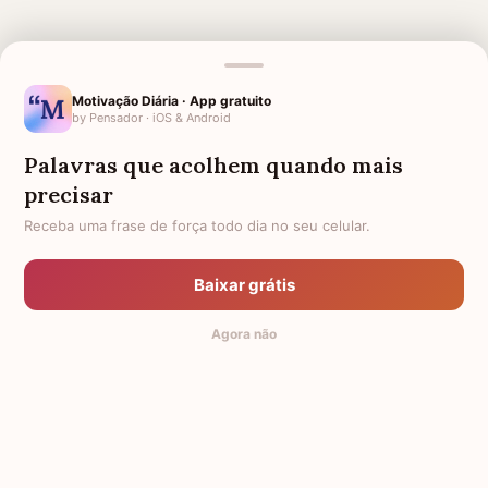
MENSAGENS RELACIONADAS
Motivação Diária · App gratuito
by Pensador · iOS & Android
CONFORTO PARA MÃE QUE
MÃE FALECIDA
PERDEU SUA FILHA
Palavras que acolhem quando mais
AMIGA QUE PERDEU A MÃE
PARA QUEM PERDEU A MÃE
precisar
Receba uma frase de força todo dia no seu celular.
CONFORTO PARA MÃE QUE
FORÇA PARA MÃE COM FILHO
PERDEU O FILHO
DOENTE
AMIGO QUE PERDEU A MÃE
HOMENAGEM PARA MÃE
Baixar grátis
FALECIDA
Agora não
CARTA PARA MÃE FALECIDA
MÃE DOENTE