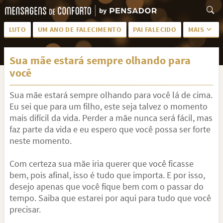
LUTO
UM ANO DE FALECIMENTO
PAI FALECIDO
MAIS
LUTO PARA AMIGA
PALAVRAS
Sua mãe estará sempre olhando para
SAUDADES DA MÃE
PÊSAMES
você
PÊSAMES PARA AMIGA
DESCANSE EM PAZ
Sua mãe estará sempre olhando para você lá de cima.
MEUS SENTIMENTOS
PÊSAMES PARA AMIGO
Eu sei que para um filho, este seja talvez o momento
mais difícil da vida. Perder a mãe nunca será fácil, mas
FRASES DE LUTO PARA AMIGO
FIM DE NAMORO
faz parte da vida e eu espero que você possa ser forte
neste momento.
TODAS AS CATEGORIAS
Com certeza sua mãe iria querer que você ficasse
bem, pois afinal, isso é tudo que importa. E por isso,
desejo apenas que você fique bem com o passar do
tempo. Saiba que estarei por aqui para tudo que você
precisar.