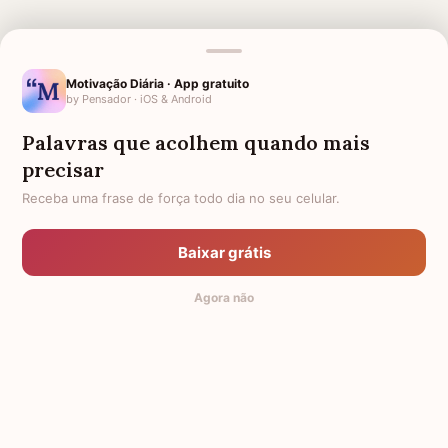
Motivação Diária · App gratuito
by Pensador · iOS & Android
MENSAGENS RELACIONADAS
Palavras que acolhem quando mais
LUTO ETERNO
FRASES DE LUTO ETERNO
precisar
3 MESES DE FALECIMENTO
6 MESES DE FALECIMENTO
Receba uma frase de força todo dia no seu celular.
4 MESES DE FALECIMENTO
LUTO PARA AMIGA
5 MESES DE FALECIMENTO
7 MESES DE FALECIMENTO
Baixar grátis
LUTO PARA COLEGA DE
8 MESES DE FALECIMENTO
Agora não
TRABALHO
© 2014-2026 Mensagens de Conforto,