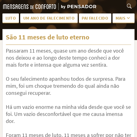
LUTO
UM ANO DE FALECIMENTO
PAI FALECIDO
MAIS
LUTO PARA AMIGA
PALAVRAS
São 11 meses de luto eterno
SAUDADES DA MÃE
PÊSAMES
Passaram 11 meses, quase um ano desde que você
PÊSAMES PARA AMIGA
DESCANSE EM PAZ
nos deixou e ao longo deste tempo conheci a dor
MEUS SENTIMENTOS
PÊSAMES PARA AMIGO
mais forte e intensa que alguma vez sentira.
FRASES DE LUTO PARA AMIGO
FIM DE NAMORO
O seu falecimento apanhou todos de surpresa. Para
mim, foi um choque tremendo do qual ainda não
TODAS AS CATEGORIAS
consegui recuperar.
Há um vazio enorme na minha vida desde que você se
foi. Um vazio desconfortável que me causa imensa
dor.
Foram 11 meses de luto, 11 meses a sofrer por não ter