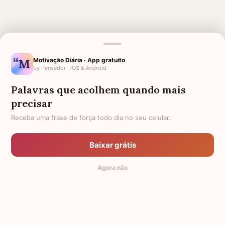
Motivação Diária · App gratuito
by Pensador · iOS & Android
MENSAGENS RELACIONADAS
Palavras que acolhem quando mais
3 MESES DE FALECIMENTO
SAUDADES TIO
precisar
6 MESES DE FALECIMENTO
4 MESES DE FALECIMENTO
Receba uma frase de força todo dia no seu celular.
5 MESES DE FALECIMENTO
7 MESES DE FALECIMENTO
Baixar grátis
8 MESES DE FALECIMENTO
SAUDADES AVÔ QUE MORREU
Agora não
10 MESES DE FALECIMENTO
9 MESES DE FALECIMENTO