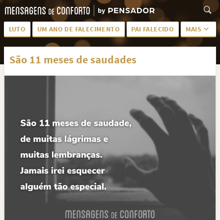
LUTO
UM ANO DE FALECIMENTO
PAI FALECIDO
MAIS
LUTO PARA AMIGA
PALAVRAS
São 11 meses de saudades
SAUDADES DA MÃE
PÊSAMES
PÊSAMES PARA AMIGA
DESCANSE EM PAZ
MEUS SENTIMENTOS
PÊSAMES PARA AMIGO
FRASES DE LUTO PARA AMIGO
FIM DE NAMORO
TODAS AS CATEGORIAS