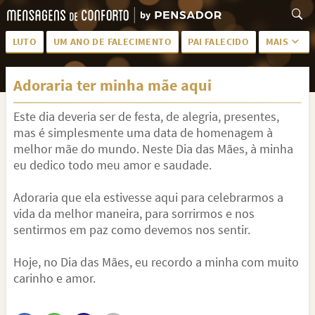
LUTO
UM ANO DE FALECIMENTO
PAI FALECIDO
MAIS
LUTO PARA AMIGA
PALAVRAS
Adoraria ter minha mãe aqui
SAUDADES DA MÃE
PÊSAMES
Este dia deveria ser de festa, de alegria, presentes,
PÊSAMES PARA AMIGA
DESCANSE EM PAZ
mas é simplesmente uma data de homenagem à
MEUS SENTIMENTOS
PÊSAMES PARA AMIGO
melhor mãe do mundo. Neste Dia das Mães, à minha
eu dedico todo meu amor e saudade.
FRASES DE LUTO PARA AMIGO
FIM DE NAMORO
Adoraria que ela estivesse aqui para celebrarmos a
TODAS AS CATEGORIAS
vida da melhor maneira, para sorrirmos e nos
sentirmos em paz como devemos nos sentir.
Hoje, no Dia das Mães, eu recordo a minha com muito
carinho e amor.