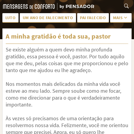
LUTO
UM ANO DE FALECIMENTO
PAI FALECIDO
MAIS
LUTO PARA AMIGA
PALAVRAS
A minha gratidão é toda sua, pastor
SAUDADES DA MÃE
PÊSAMES
Se existe alguém a quem devo minha profunda
PÊSAMES PARA AMIGA
DESCANSE EM PAZ
gratidão, essa pessoa é você, pastor. Por tudo aquilo
MEUS SENTIMENTOS
PÊSAMES PARA AMIGO
que me deu, pelas coisas que me proporcionou e pelo
tanto que me ajudou eu lhe agradeço.
FRASES DE LUTO PARA AMIGO
FIM DE NAMORO
Nos momentos mais delicados da minha vida você
TODAS AS CATEGORIAS
esteve ao meu lado. Sempre soube como me focar,
como me direcionar para o que é verdadeiramente
importante.
Às vezes só precisamos de uma orientação para
resolvermos nossa vida. Felizmente, você me orientou
sempre que precisei. Agora, eu só quero lhe