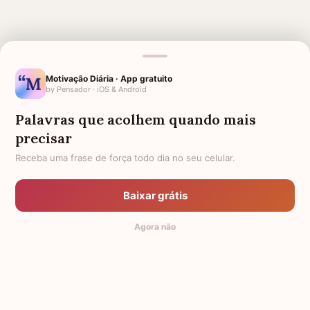
MENSAGENS RELACIONADAS
Motivação Diária · App gratuito
by Pensador · iOS & Android
1 MÊS DE FALECIMENTO DA
1 MÊS DE FALECIMENTO DA
MINHA MÃE
MINHA AVÓ
Palavras que acolhem quando mais
CONFORTO PARA MÃE QUE
MÃE FALECIDA
precisar
PERDEU SUA FILHA
Receba uma frase de força todo dia no seu celular.
AGRADECIMENTO A DEUS
1 MÊS DE FALECIMENTO PARA
PELAS BÊNÇÃOS RECEBIDAS
MINHA TIA
Baixar grátis
LUTO PARA PASTOR
SAUDADE DA MINHA FILHA
Agora não
GRATIDÃO À MÃE
GRATIDÃO A DEUS