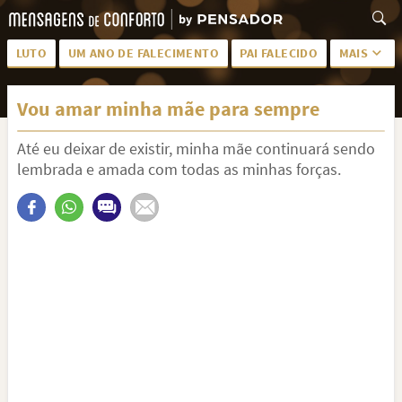
LUTO
UM ANO DE FALECIMENTO
PAI FALECIDO
MAIS
LUTO PARA AMIGA
PALAVRAS
Vou amar minha mãe para sempre
SAUDADES DA MÃE
PÊSAMES
Até eu deixar de existir, minha mãe continuará sendo
PÊSAMES PARA AMIGA
DESCANSE EM PAZ
lembrada e amada com todas as minhas forças.
MEUS SENTIMENTOS
PÊSAMES PARA AMIGO
FRASES DE LUTO PARA AMIGO
FIM DE NAMORO
TODAS AS CATEGORIAS