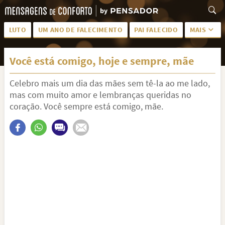
LUTO
UM ANO DE FALECIMENTO
PAI FALECIDO
MAIS
LUTO PARA AMIGA
PALAVRAS
Você está comigo, hoje e sempre, mãe
SAUDADES DA MÃE
PÊSAMES
Celebro mais um dia das mães sem tê-la ao me lado,
PÊSAMES PARA AMIGA
DESCANSE EM PAZ
mas com muito amor e lembranças queridas no
MEUS SENTIMENTOS
PÊSAMES PARA AMIGO
coração. Você sempre está comigo, mãe.
FRASES DE LUTO PARA AMIGO
FIM DE NAMORO
TODAS AS CATEGORIAS