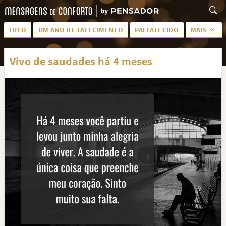
LUTO
UM ANO DE FALECIMENTO
PAI FALECIDO
MAIS
LUTO PARA AMIGA
PALAVRAS
Vivo de saudades há 4 meses
SAUDADES DA MÃE
PÊSAMES
PÊSAMES PARA AMIGA
DESCANSE EM PAZ
MEUS SENTIMENTOS
PÊSAMES PARA AMIGO
FRASES DE LUTO PARA AMIGO
FIM DE NAMORO
TODAS AS CATEGORIAS