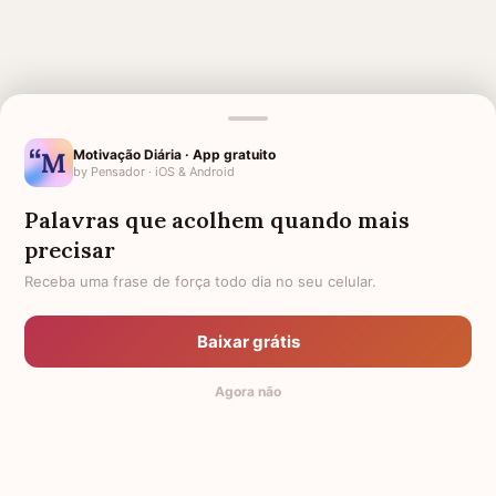
Motivação Diária · App gratuito
by Pensador · iOS & Android
MENSAGENS RELACIONADAS
Palavras que acolhem quando mais
3 MESES DE FALECIMENTO
SAUDADES TIO
precisar
6 MESES DE FALECIMENTO
4 MESES DE FALECIMENTO
Receba uma frase de força todo dia no seu celular.
5 MESES DE FALECIMENTO
7 MESES DE FALECIMENTO
Baixar grátis
8 MESES DE FALECIMENTO
SAUDADES AVÔ QUE MORREU
Agora não
10 MESES DE FALECIMENTO
9 MESES DE FALECIMENTO